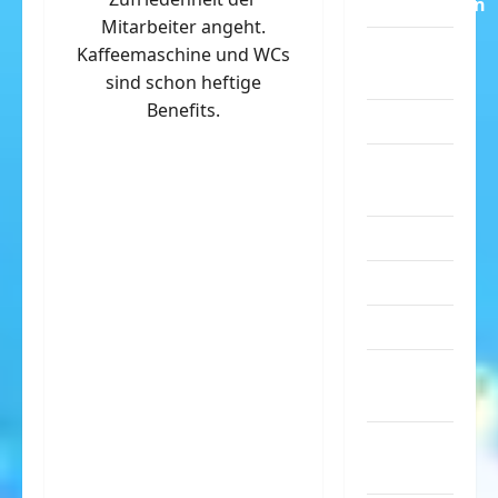
Dummheiten
Mitarbeiter angeht.
eklige
Kaffeemaschine und WCs
Sachen
sind schon heftige
Benefits.
Erwachsene
Essen &
Getränke
Freizeit
Jugendliche
Kinder
Kunst &
Kultur
lustige
Sachen