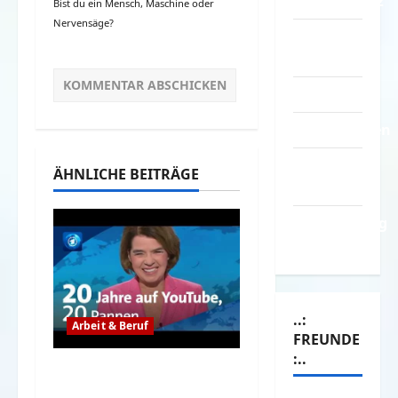
Datenschutz
Bist du ein Mensch, Maschine oder
Nervensäge?
Kontakt /
Mitmachen
Linktausch
Partnerseiten
Über
ÄHNLICHE BEITRÄGE
Spass.info
Versicherung
& Co.
..:
Arbeit & Beruf
FREUNDE
:..
Das war so nicht
geplant, aber lustig –