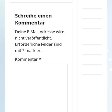
Sprüche
r
Streiche
Schreibe einen
a
Kommentar
Tiere
g
Deine E-Mail-Adresse wird
Urlaub &
nicht veröffentlicht.
Erholung
s
Erforderliche Felder sind
Verarschung
n
mit
*
markiert
Kommentar
*
Verkehrsmitte
a
Verkehrsunfäl
v
Verrückte
i
Sachen
g
Videos
a
Werbespots