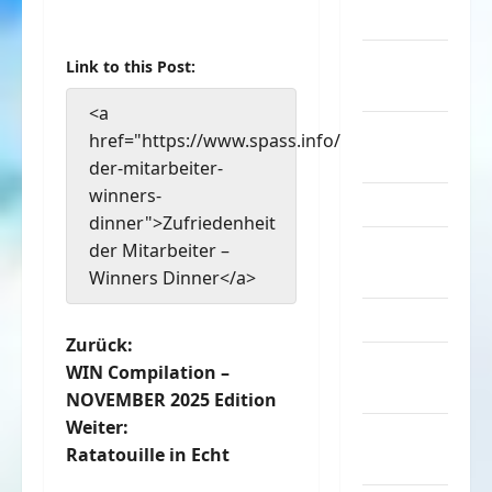
Musik
nervige
Link to this Post:
Sachen
<a
Party &
href="https://www.spass.info/zufriedenheit-
Feiern
der-mitarbeiter-
winners-
Picdump
dinner">Zufriedenheit
Pleiten &
der Mitarbeiter –
Pannen
Winners Dinner</a>
Sonstiges
B
Zurück:
soziale
WIN Compilation –
e
Taten
NOVEMBER 2025 Edition
Weiter:
Sport &
i
Ratatouille in Echt
Turnen
t