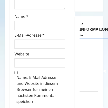
t
Witze
i
Name
*
o
..:
INFORMATIO
n
:..
E-Mail-Adresse
*
Das
Funportal
Website
für Spass
&
Unterhaltung
Name, E-Mail-Adresse
Geld /
und Website in diesem
Kredit
Browser für meinen
nächsten Kommentar
Impressum
speichern.
–