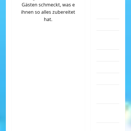
Gästen schmeckt, was e
eklige
ihnen so alles zubereitet
Sachen
hat.
Erwachsene
Essen &
Getränke
Freizeit
Jugendliche
Kinder
Kunst &
Kultur
lustige
Sachen
Musik