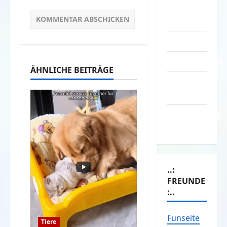
Kontakt /
Mitmachen
Linktausch
Partnerseiten
ÄHNLICHE BEITRÄGE
Über
Spass.info
Versicherung
& Co.
..:
FREUNDE
:..
Funseite
Tiere