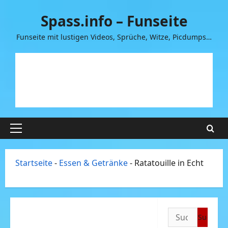
Zum
Spass.info – Funseite
Inhalt
springen
Funseite mit lustigen Videos, Sprüche, Witze, Picdumps…
Primäres
Menü
Startseite
-
Essen & Getränke
-
Ratatouille in Echt
Suchen
nach: