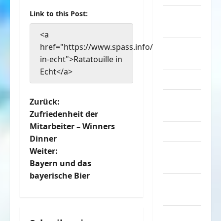
Link to this Post:
nervige
Sachen
<a
href="https://www.spass.info/ratatouille-
Party &
in-echt">Ratatouille in
Feiern
Echt</a>
Picdump
Pleiten &
B
Zurück:
Pannen
Zufriedenheit der
e
Mitarbeiter – Winners
Sonstiges
Dinner
i
soziale
Weiter:
t
Taten
Bayern und das
bayerische Bier
Sport &
r
Turnen
a
Sprüche