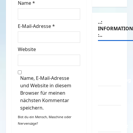
Name
*
n
..:
E-Mail-Adresse
*
INFORMATIO
:..
Website
Das
Funportal
für Spass
&
Name, E-Mail-Adresse
Unterhaltung
und Website in diesem
Geld /
Browser für meinen
Kredit
nächsten Kommentar
speichern.
Impressum
Bist du ein Mensch, Maschine oder
–
Nervensäge?
Datenschutz