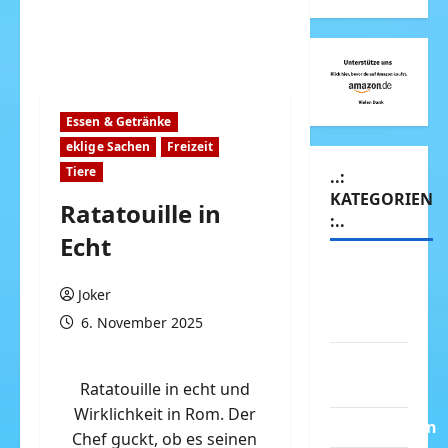
Essen & Getränke
eklige Sachen
Freizeit
Tiere
..:
KATEGORIEN
Ratatouille in
:..
Echt
Animierte
Joker
Bilder &
Gifs
6. November 2025
Arbeit &
Beruf
Ratatouille in echt und
Wirklichkeit in Rom. Der
Dummheiten
Chef guckt, ob es seinen