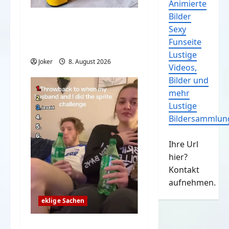
Animierte
Bilder
Wenn Katzen und
Sexy
Hund beste Freunde
Funseite
sind
Lustige
Joker
8. August 2026
Videos,
Bilder und
mehr
Lustige
Bildersammlun
Ihre Url
hier?
Kontakt
aufnehmen.
eklige Sachen
Sprite Challenge – Am