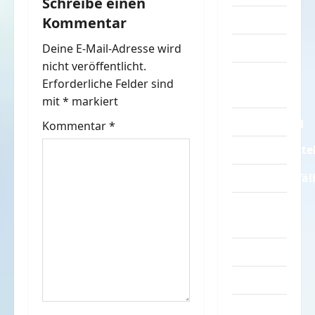
Schreibe einen
g
Streiche
Kommentar
s
Tiere
Deine E-Mail-Adresse wird
n
nicht veröffentlicht.
Urlaub &
Erforderliche Felder sind
Erholung
a
mit
*
markiert
Verarschung
v
Kommentar
*
Verkehrsmitte
i
Verkehrsunfäl
g
Verrückte
a
Sachen
t
Videos
i
Werbespots
o
Witze