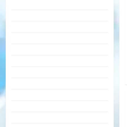
lustige Sachen
Musik
nervige Sachen
Party & Feiern
Picdump
Pleiten & Pannen
Sonstiges
soziale Taten
Sport & Turnen
Sprüche
Streiche