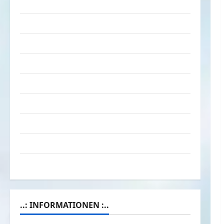
Tiere
Urlaub & Erholung
Verarschung
Verkehrsmittel
Verkehrsunfälle
Verrückte Sachen
Videos
Werbespots
Witze
..: INFORMATIONEN :..