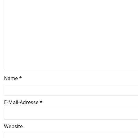
s
n
a
v
i
g
Name
*
a
t
E-Mail-Adresse
*
i
o
Website
n