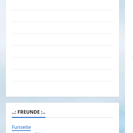
Das Funportal für Spass & Unterhaltung
Geld / Kredit
Impressum – Datenschutz
Kontakt / Mitmachen
Linktausch
Partnerseiten
Über Spass.info
Versicherung & Co.
..: FREUNDE :..
Funseite