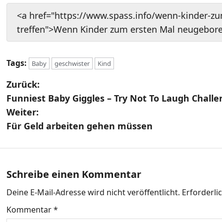
<a href="https://www.spass.info/wenn-kinder-z
treffen">Wenn Kinder zum ersten Mal neugebore
Tags:
Baby
geschwister
Kind
B
Zurück:
Funniest Baby Giggles – Try Not To Laugh Chall
e
Weiter:
i
Für Geld arbeiten gehen müssen
t
r
Schreibe einen Kommentar
a
Deine E-Mail-Adresse wird nicht veröffentlicht.
Erforderli
g
Kommentar
*