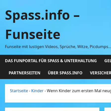
Zum
Spass.info –
Inhalt
springen
Funseite
Funseite mit lustigen Videos, Sprüche, Witze, Picdumps
DAS FUNPORTAL FÜR SPASS & UNTERHALTUNG
GEL
PARTNERSEITEN
ÜBER SPASS.INFO
VERSICHE
Startseite
-
Kinder
-
Wenn Kinder zum ersten Mal neug