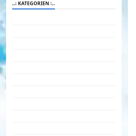
..: KATEGORIEN :..
Animierte Bilder & Gifs
Arbeit & Beruf
Dummheiten
eklige Sachen
Erwachsene
Essen & Getränke
Freizeit
Jugendliche
Kinder
Kunst & Kultur