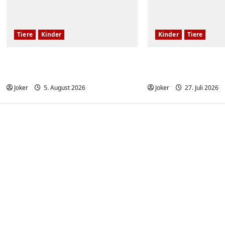
Tiere
Kinder
Kinder
Tiere
Kinder und Hunde sind eine
Katzen und frech
großartige Kombination
Kinder
Joker
5. August 2026
Joker
27. Juli 2026