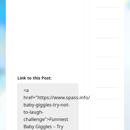
Sachen
Musik
nervige
Sachen
Party &
Feiern
Picdump
Pleiten &
Link to this Post:
Pannen
<a
Sonstiges
href="https://www.spass.info/funniest-
baby-giggles-try-not-
soziale
to-laugh-
Taten
challenge">Funniest
Sport &
Baby Giggles – Try