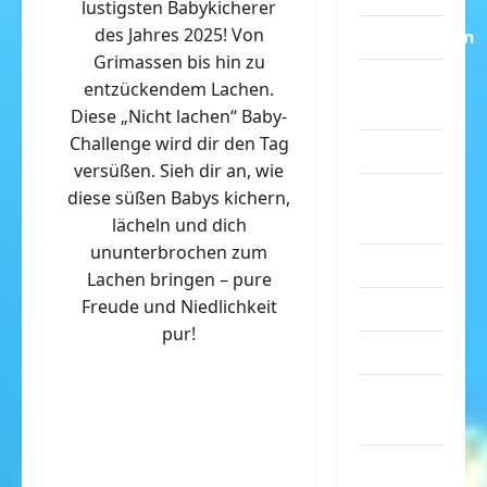
lustigsten Babykicherer
des Jahres 2025! Von
Dummheiten
Grimassen bis hin zu
eklige
entzückendem Lachen.
Sachen
Diese „Nicht lachen“ Baby-
Challenge wird dir den Tag
Erwachsene
versüßen. Sieh dir an, wie
Essen &
diese süßen Babys kichern,
Getränke
lächeln und dich
ununterbrochen zum
Freizeit
Lachen bringen – pure
Freude und Niedlichkeit
Jugendliche
pur!
Kinder
Kunst &
Kultur
lustige