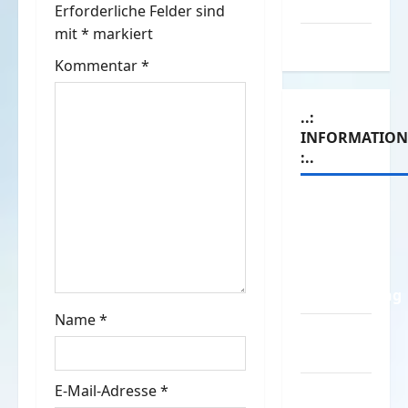
Werbespots
Erforderliche Felder sind
a
mit
*
markiert
Witze
v
Kommentar
*
i
..:
INFORMATIO
g
:..
a
Das
t
Funportal
für Spass
i
&
o
Unterhaltung
Name
*
n
Geld /
Kredit
E-Mail-Adresse
*
Impressum