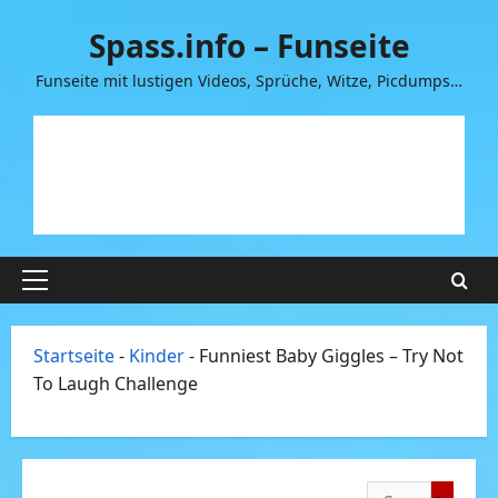
Zum
Spass.info – Funseite
Inhalt
springen
Funseite mit lustigen Videos, Sprüche, Witze, Picdumps…
Primäres
Menü
Startseite
-
Kinder
-
Funniest Baby Giggles – Try Not
To Laugh Challenge
Suchen