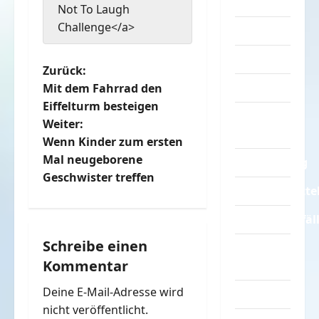
Turnen
Not To Laugh
Challenge</a>
Sprüche
Streiche
B
Zurück:
Tiere
Mit dem Fahrrad den
e
Eiffelturm besteigen
Urlaub &
Weiter:
i
Erholung
Wenn Kinder zum ersten
t
Mal neugeborene
Verarschung
Geschwister treffen
r
Verkehrsmitte
a
Verkehrsunfäl
Schreibe einen
Verrückte
g
Kommentar
Sachen
s
Deine E-Mail-Adresse wird
Videos
n
nicht veröffentlicht.