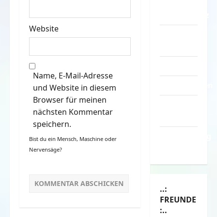
–
Datenschutz
Website
Kontakt /
Mitmachen
Linktausch
Name, E-Mail-Adresse
Partnerseiten
und Website in diesem
Browser für meinen
Über
nächsten Kommentar
Spass.info
speichern.
Versicherung
Bist du ein Mensch, Maschine oder
& Co.
Nervensäge?
..:
FREUNDE
:..