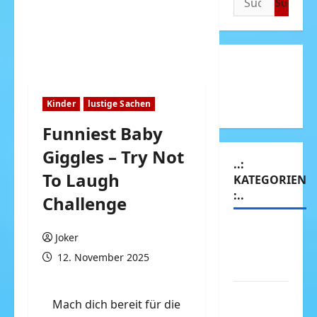
nach:
Kinder
lustige Sachen
Funniest Baby
Giggles – Try Not
..:
To Laugh
KATEGORIEN
:..
Challenge
Animierte
Joker
Bilder &
12. November 2025
Gifs
Arbeit &
Mach dich bereit für die
Beruf