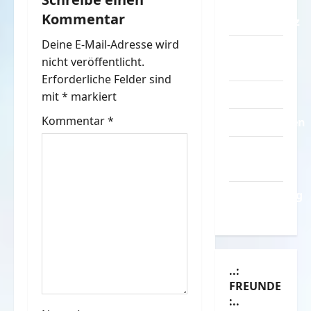
g
–
Kommentar
Datenschutz
s
Deine E-Mail-Adresse wird
Kontakt /
n
nicht veröffentlicht.
Mitmachen
Erforderliche Felder sind
a
Linktausch
mit
*
markiert
v
Kommentar
*
Partnerseiten
i
Über
Spass.info
g
Versicherung
a
& Co.
t
i
..:
FREUNDE
o
:..