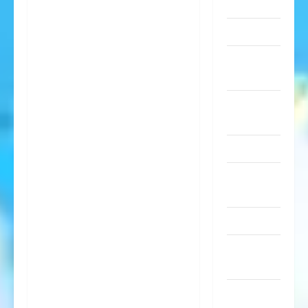
Sachen
Musik
nervige
Sachen
Party &
Feiern
Picdump
Pleiten &
Pannen
Sonstiges
soziale
Taten
Sport &