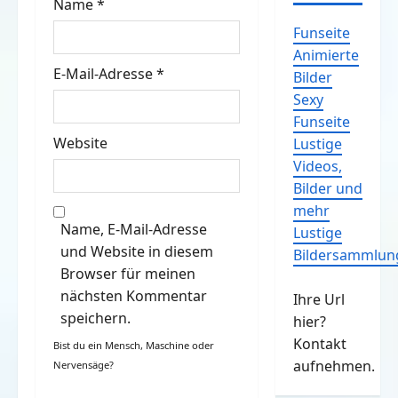
Name
*
n
Funseite
Animierte
E-Mail-Adresse
*
Bilder
Sexy
Funseite
Website
Lustige
Videos,
Bilder und
mehr
Name, E-Mail-Adresse
Lustige
und Website in diesem
Bildersammlun
Browser für meinen
nächsten Kommentar
Ihre Url
speichern.
hier?
Kontakt
Bist du ein Mensch, Maschine oder
aufnehmen.
Nervensäge?