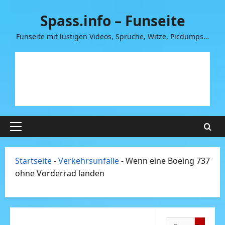
Zum
Spass.info – Funseite
Inhalt
springen
Funseite mit lustigen Videos, Sprüche, Witze, Picdumps…
Primäres
Menü
Startseite
-
Verkehrsunfälle
-
Wenn eine Boeing 737
ohne Vorderrad landen
Suchen