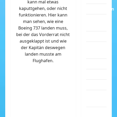
kann mal etwas
kaputtgehen, oder nicht
Dummheiten
funktionieren. Hier kann
eklige
man sehen, wie eine
Sachen
Boeing 737 landen muss,
bei der das Vorderrat nicht
Erwachsene
ausgeklappt ist und wie
Essen &
der Kapitän deswegen
Getränke
landen musste am
Flughafen.
Freizeit
Jugendliche
Kinder
Kunst &
Kultur
lustige