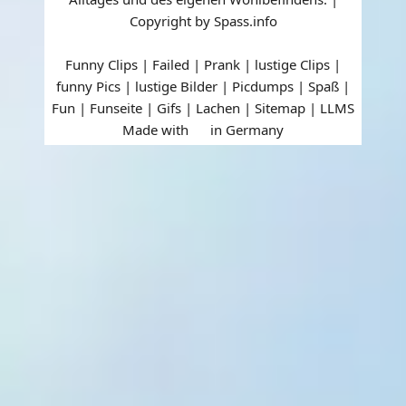
Copyright by Spass.info
Funny Clips | Failed | Prank | lustige Clips |
funny Pics | lustige Bilder | Picdumps | Spaß |
Fun | Funseite | Gifs | Lachen |
Sitemap
|
LLMS
Made with
in Germany