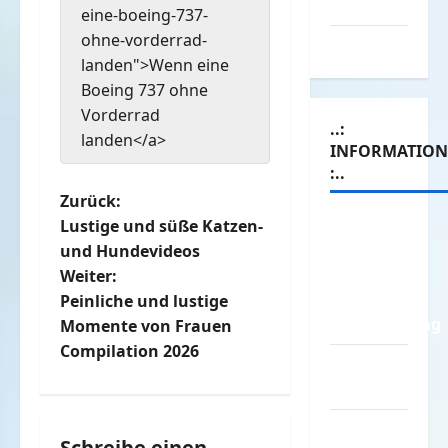
Werbespots
eine-boeing-737-
ohne-vorderrad-
Witze
landen">Wenn eine
Boeing 737 ohne
Vorderrad
..:
landen</a>
INFORMATIO
:..
B
Zurück:
Das
Lustige und süße Katzen-
e
Funportal
und Hundevideos
für Spass
Weiter:
i
&
Peinliche und lustige
Unterhaltung
t
Momente von Frauen
Compilation 2026
Geld /
r
Kredit
a
Impressum
Schreibe einen