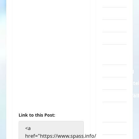
Turnen
Sprüche
Streiche
Tiere
Urlaub &
Erholung
Verarschung
Verkehrsmitte
Verkehrsunfäl
Verrückte
Link to this Post:
Sachen
<a
Videos
href="https://www.spass.info/wenn-