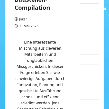
Compilation
Dummheiten
eklige
Joker
Sachen
1. Mai 2026
Erwachsene
Eine interessante
Essen &
Mischung aus cleveren
Getränke
Mitarbeitern und
Freizeit
unglaublichen
Missgeschicken. In dieser
Jugendliche
Folge erleben Sie, wie
schwierige Aufgaben durch
Kinder
Innovation, Planung und
Kunst &
geschickte Ausführung
Kultur
schnell und effizient
erledigt werden. Jede
lustige