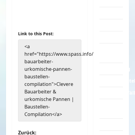
Turnen
Sprüche
Streiche
Link to this Post:
Tiere
<a
Urlaub &
href="https://www.spass.info/clevere-
Erholung
bauarbeiter-
Verarschung
urkomische-pannen-
baustellen-
Verkehrsmitte
compilation">Clevere
Bauarbeiter &
Verkehrsunfäl
urkomische Pannen |
Verrückte
Baustellen-
Sachen
Compilation</a>
Videos
B
Zurück: