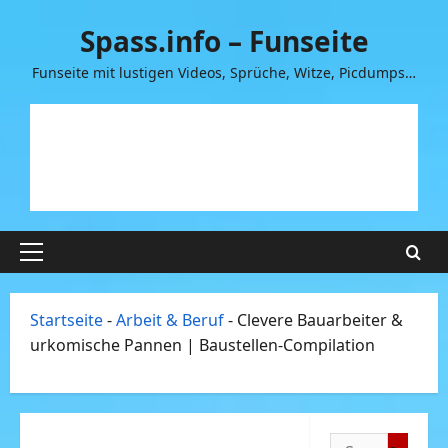
Zum
Spass.info – Funseite
Inhalt
springen
Funseite mit lustigen Videos, Sprüche, Witze, Picdumps…
Primäres
Menü
Startseite
-
Arbeit & Beruf
-
Clevere Bauarbeiter &
urkomische Pannen | Baustellen-Compilation
Suchen