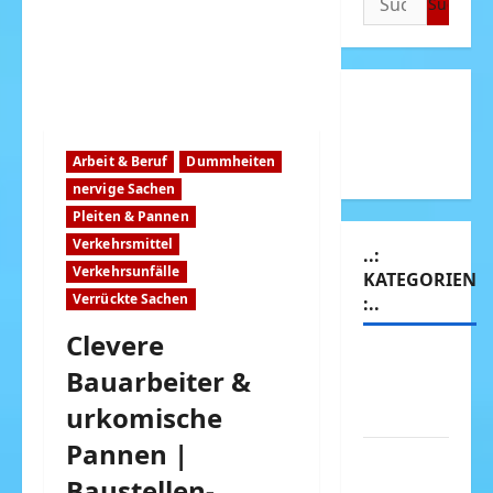
nach:
Arbeit & Beruf
Dummheiten
nervige Sachen
Pleiten & Pannen
Verkehrsmittel
..:
Verkehrsunfälle
KATEGORIEN
Verrückte Sachen
:..
Clevere
Animierte
Bauarbeiter &
Bilder &
urkomische
Gifs
Pannen |
Arbeit &
Baustellen-
Beruf