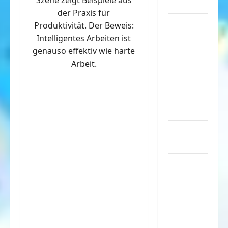
Szene zeigt Beispiele aus
Sachen
der Praxis für
Musik
Produktivität. Der Beweis:
Intelligentes Arbeiten ist
nervige
genauso effektiv wie harte
Sachen
Arbeit.
Party &
Feiern
Picdump
Pleiten &
Pannen
Sonstiges
soziale
Taten
Sport &