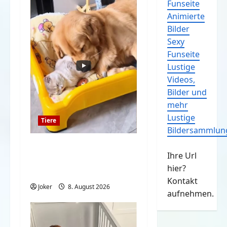
Funseite
Animierte
Bilder
Sexy
Funseite
Lustige
Videos,
Bilder und
mehr
Lustige
Tiere
Bildersammlun
Wenn Katzen und
Ihre Url
Hund beste Freunde
hier?
sind
Kontakt
Joker
8. August 2026
aufnehmen.