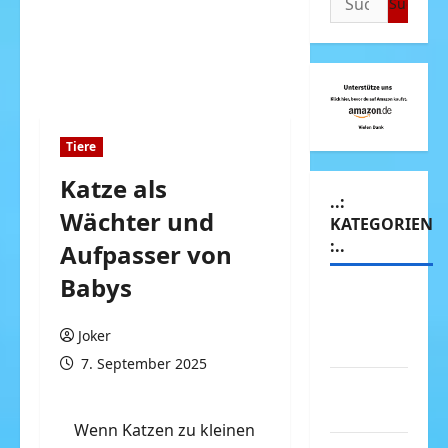
nach:
Tiere
Katze als
..:
Wächter und
KATEGORIEN
:..
Aufpasser von
Babys
Animierte
Bilder &
Joker
Gifs
7. September 2025
Arbeit &
Beruf
Wenn Katzen zu kleinen