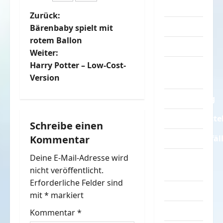
Sprüche
B
Zurück:
Streiche
Bärenbaby spielt mit
e
rotem Ballon
Tiere
Weiter:
i
Harry Potter – Low-Cost-
Urlaub &
t
Version
Erholung
r
Verarschung
Verkehrsmitte
a
Schreibe einen
Verkehrsunfäl
Kommentar
g
Deine E-Mail-Adresse wird
Verrückte
s
nicht veröffentlicht.
Sachen
n
Erforderliche Felder sind
Videos
mit
*
markiert
a
Werbespots
Kommentar
*