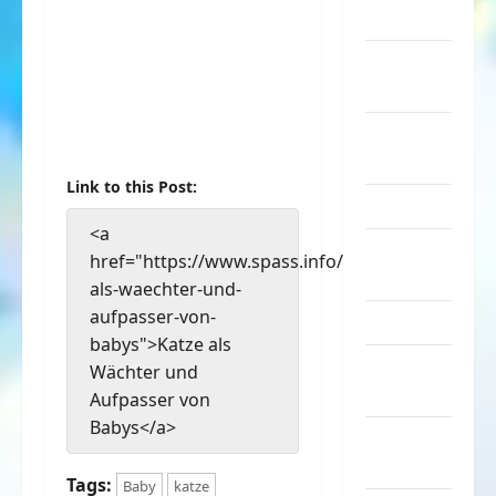
Musik
nervige
Sachen
Party &
Feiern
Link to this Post:
Picdump
<a
Pleiten &
href="https://www.spass.info/katze-
Pannen
als-waechter-und-
aufpasser-von-
Sonstiges
babys">Katze als
soziale
Wächter und
Taten
Aufpasser von
Babys</a>
Sport &
Turnen
Tags:
Baby
katze