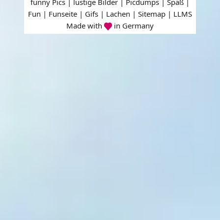
funny Pics | lustige Bilder | Picdumps | Spaß |
Fun | Funseite | Gifs | Lachen |
Sitemap
|
LLMS
Made with
in Germany