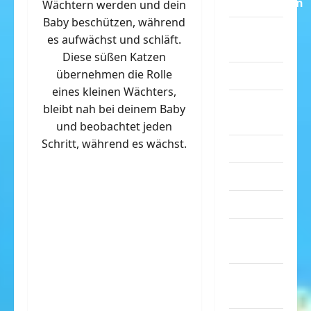
Dummheiten
Wächtern werden und dein
Baby beschützen, während
eklige
es aufwächst und schläft.
Sachen
Diese süßen Katzen
übernehmen die Rolle
Erwachsene
eines kleinen Wächters,
Essen &
bleibt nah bei deinem Baby
Getränke
und beobachtet jeden
Schritt, während es wächst.
Freizeit
Jugendliche
Kinder
Kunst &
Kultur
lustige
Sachen