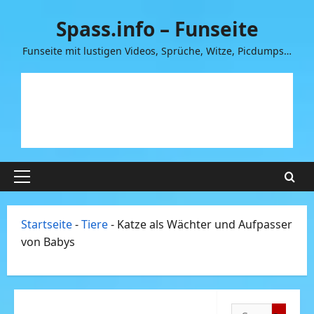
Zum
Spass.info – Funseite
Inhalt
springen
Funseite mit lustigen Videos, Sprüche, Witze, Picdumps…
Primäres
Menü
Startseite
-
Tiere
-
Katze als Wächter und Aufpasser
von Babys
Suchen