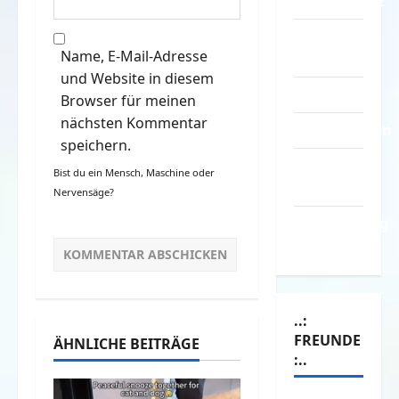
Datenschutz
Kontakt /
Name, E-Mail-Adresse
Mitmachen
und Website in diesem
Linktausch
Browser für meinen
nächsten Kommentar
Partnerseiten
speichern.
Über
Bist du ein Mensch, Maschine oder
Spass.info
Nervensäge?
Versicherung
& Co.
..:
FREUNDE
ÄHNLICHE BEITRÄGE
:..