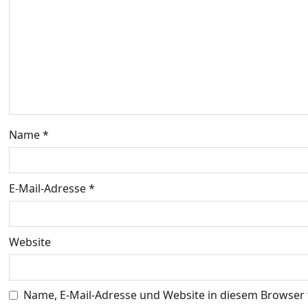
n
a
v
i
g
Name
*
a
t
E-Mail-Adresse
*
i
o
Website
n
Name, E-Mail-Adresse und Website in diesem Browser