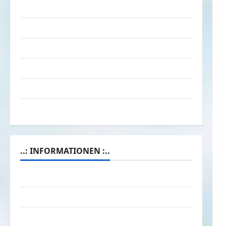
Verkehrsmittel
Verkehrsunfälle
Verrückte Sachen
Videos
Werbespots
Witze
..: INFORMATIONEN :..
Das Funportal für Spass & Unterhaltung
Geld / Kredit
Impressum – Datenschutz