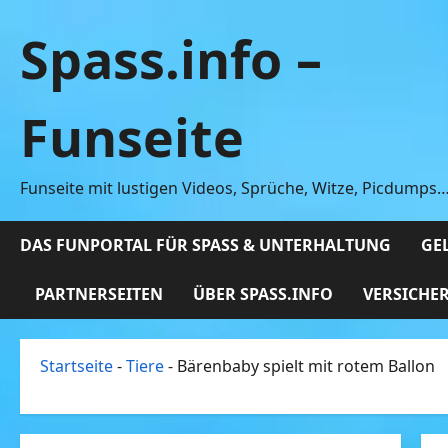
Zum
Spass.info –
Inhalt
springen
Funseite
Funseite mit lustigen Videos, Sprüche, Witze, Picdumps
DAS FUNPORTAL FÜR SPASS & UNTERHALTUNG
GEL
PARTNERSEITEN
ÜBER SPASS.INFO
VERSICHE
Startseite
-
Tiere
-
Bärenbaby spielt mit rotem Ballon