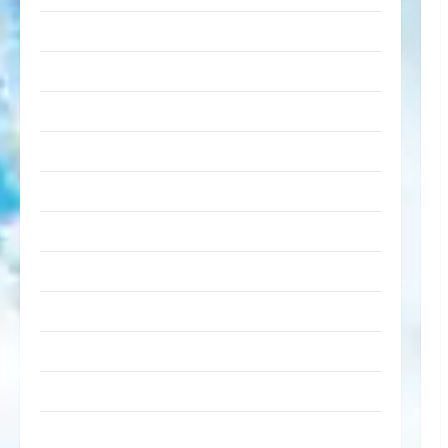
Dummheiten
eklige Sachen
Erwachsene
Essen & Getränke
Freizeit
Jugendliche
Kinder
Kunst & Kultur
lustige Sachen
Musik
nervige Sachen