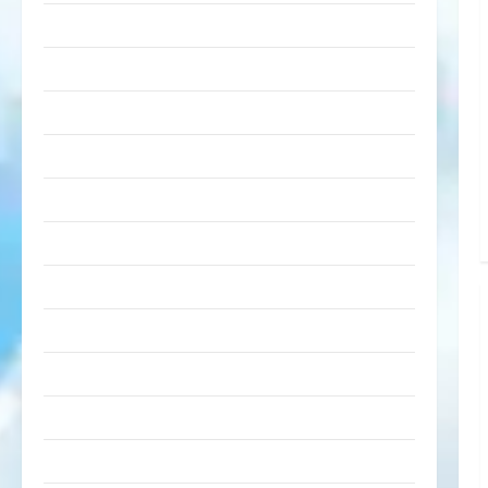
Party & Feiern
Picdump
Pleiten & Pannen
Sonstiges
soziale Taten
Sport & Turnen
Sprüche
Streiche
Tiere
Urlaub & Erholung
Verarschung