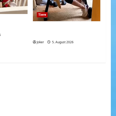
Tiere
 sind eine
ination
Hunde und deren Liebe
gegenüber deren Besitzern
6
Joker
5. August 2026