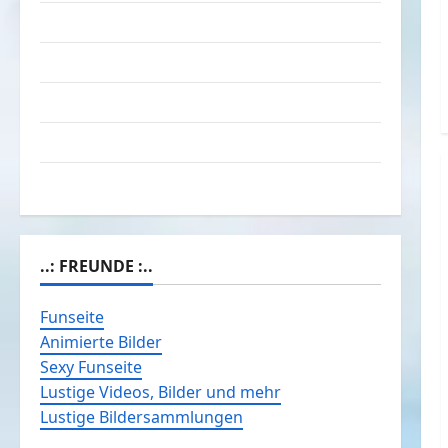
Kontakt / Mitmachen
Linktausch
Partnerseiten
Über Spass.info
Versicherung & Co.
..: FREUNDE :..
Funseite
Animierte Bilder
Sexy Funseite
Lustige Videos, Bilder und mehr
Lustige Bildersammlungen