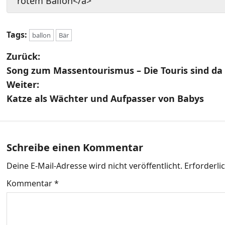
rotem Ballon</a>
Tags:
ballon
Bär
B
Zurück:
Song zum Massentourismus – Die Touris sind da 
e
Weiter:
i
Katze als Wächter und Aufpasser von Babys
t
r
Schreibe einen Kommentar
a
Deine E-Mail-Adresse wird nicht veröffentlicht.
Erforderli
g
Kommentar
*
s