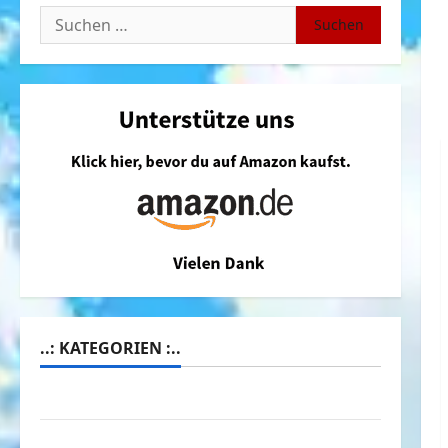
Suchen
nach:
..: KATEGORIEN :..
Animierte Bilder & Gifs
Arbeit & Beruf