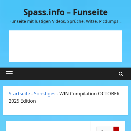
Zum
Spass.info – Funseite
Inhalt
springen
Funseite mit lustigen Videos, Sprüche, Witze, Picdumps…
Primäres
Menü
Startseite
-
Sonstiges
-
WIN Compilation OCTOBER
2025 Edition
Suchen