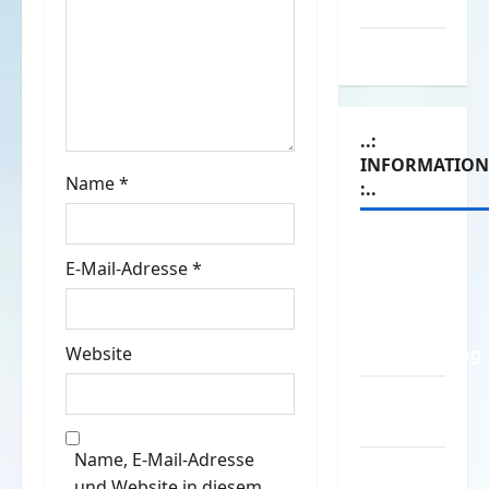
g
Werbespots
a
Witze
t
i
..:
INFORMATIO
o
Name
*
:..
n
Das
E-Mail-Adresse
*
Funportal
für Spass
&
Website
Unterhaltung
Geld /
Kredit
Name, E-Mail-Adresse
Impressum
und Website in diesem