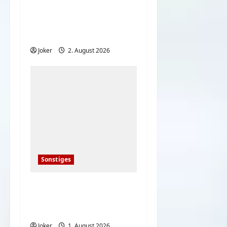
20 deutsche Komiker
der 80er – damals und
heute
Joker
2. August 2026
Sonstiges
Deutsche bei den
heißen
Sommertemperaturen
Joker
1. August 2026