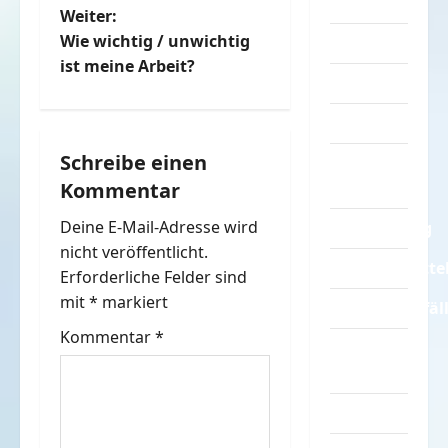
Turnen
Weiter:
i
Wie wichtig / unwichtig
Sprüche
t
ist meine Arbeit?
Streiche
r
Tiere
a
Schreibe einen
Urlaub &
Kommentar
Erholung
g
Deine E-Mail-Adresse wird
Verarschung
s
nicht veröffentlicht.
Verkehrsmitte
n
Erforderliche Felder sind
mit
*
markiert
Verkehrsunfäl
a
Kommentar
*
Verrückte
v
Sachen
i
Videos