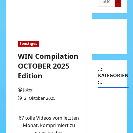
nach:
Sonstiges
WIN Compilation
OCTOBER 2025
..:
Edition
KATEGORIEN
:..
Joker
Animierte
2. Oktober 2025
Bilder &
Gifs
67 tolle Videos vom letzten
Arbeit &
Monat, komprimiert zu
Beruf
einer höchst