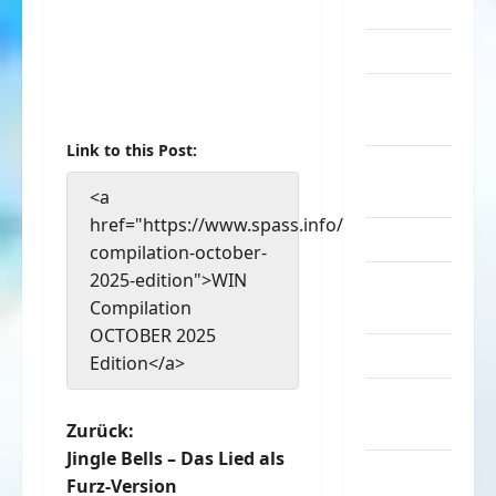
Sachen
Musik
nervige
Sachen
Link to this Post:
Party &
Feiern
<a
href="https://www.spass.info/win-
Picdump
compilation-october-
2025-edition">WIN
Pleiten &
Compilation
Pannen
OCTOBER 2025
Sonstiges
Edition</a>
soziale
Taten
B
Zurück:
Jingle Bells – Das Lied als
Sport &
e
Furz-Version