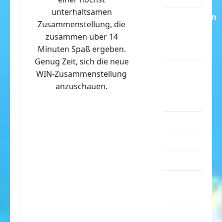
unterhaltsamen
Dummheiten
Zusammenstellung, die
zusammen über 14
eklige
Minuten Spaß ergeben.
Sachen
Genug Zeit, sich die neue
Erwachsene
WIN-Zusammenstellung
anzuschauen.
Essen &
Getränke
Freizeit
Jugendliche
Kinder
Kunst &
Kultur
lustige