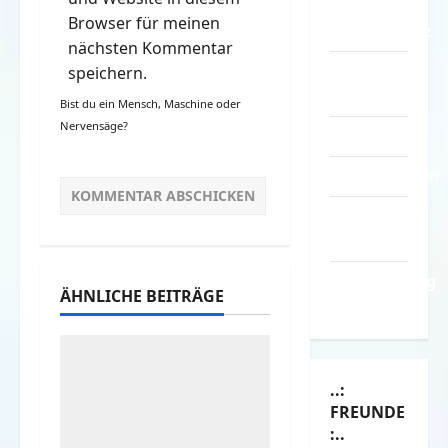
–
Browser für meinen
Datenschutz
nächsten Kommentar
Kontakt /
speichern.
Mitmachen
Bist du ein Mensch, Maschine oder
Nervensäge?
Linktausch
Partnerseiten
Über
Spass.info
Versicherung
ÄHNLICHE BEITRÄGE
& Co.
..:
FREUNDE
:..