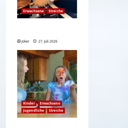
Erwachsene
Streiche
Wenn Paare sich
lustige Streiche spielen
Joker
27. Juli 2026
Kinder
Erwachsene
Jugendliche
Streiche
Hast du eine