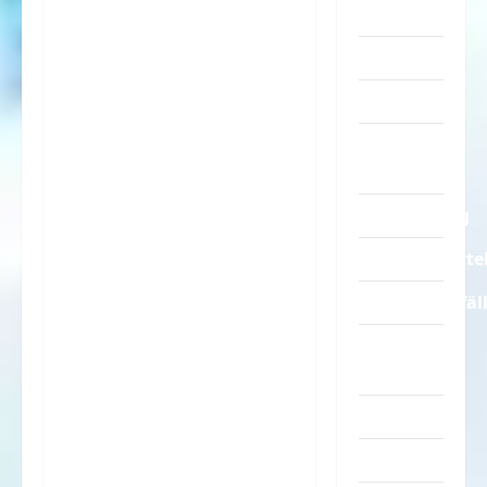
Sprüche
Streiche
Tiere
Urlaub &
Erholung
Verarschung
Verkehrsmitte
Verkehrsunfäl
Verrückte
Sachen
Videos
Werbespots