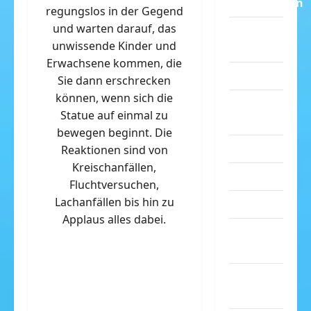
Dummheiten
regungslos in der Gegend
und warten darauf, das
eklige
unwissende Kinder und
Sachen
Erwachsene kommen, die
Erwachsene
Sie dann erschrecken
können, wenn sich die
Essen &
Statue auf einmal zu
Getränke
bewegen beginnt. Die
Freizeit
Reaktionen sind von
Kreischanfällen,
Jugendliche
Fluchtversuchen,
Lachanfällen bis hin zu
Kinder
Applaus alles dabei.
Kunst &
Kultur
lustige
Sachen