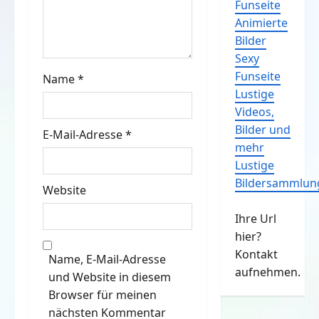
Funseite
t
Animierte
Bilder
i
Sexy
o
Funseite
Name
*
Lustige
n
Videos,
Bilder und
E-Mail-Adresse
*
mehr
Lustige
Bildersammlun
Website
Ihre Url
hier?
Kontakt
Name, E-Mail-Adresse
aufnehmen.
und Website in diesem
Browser für meinen
nächsten Kommentar