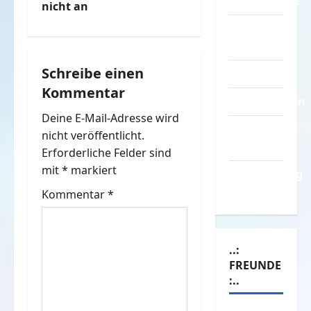
Datenschutz
t
nicht an
Kontakt /
r
Mitmachen
a
Schreibe einen
Linktausch
Kommentar
g
Partnerseiten
Deine E-Mail-Adresse wird
s
Über
nicht veröffentlicht.
Spass.info
n
Erforderliche Felder sind
mit
*
markiert
Versicherung
a
& Co.
Kommentar
*
v
i
..:
FREUNDE
g
:..
a