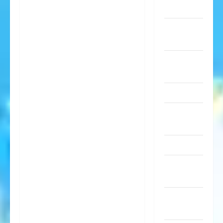
Musik
nervige
Sachen
Party &
Feiern
Picdump
Pleiten &
Pannen
Sonstiges
soziale
Taten
Sport &
Turnen