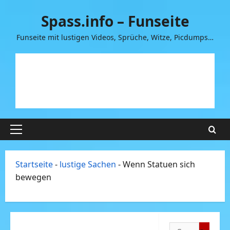
Zum
Spass.info – Funseite
Inhalt
springen
Funseite mit lustigen Videos, Sprüche, Witze, Picdumps…
Primäres
Menü
Startseite
-
lustige Sachen
-
Wenn Statuen sich
bewegen
Suchen