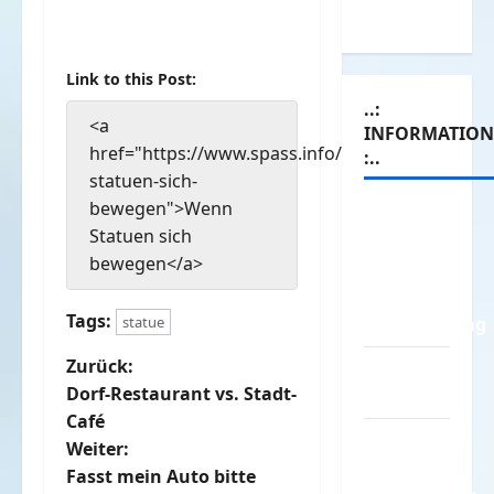
Witze
Link to this Post:
..:
<a
INFORMATIO
href="https://www.spass.info/wenn-
:..
statuen-sich-
bewegen">Wenn
Das
Statuen sich
Funportal
bewegen</a>
für Spass
&
Tags:
Unterhaltung
statue
B
Zurück:
Geld /
Dorf-Restaurant vs. Stadt-
Kredit
e
Café
Impressum
Weiter:
i
–
Fasst mein Auto bitte