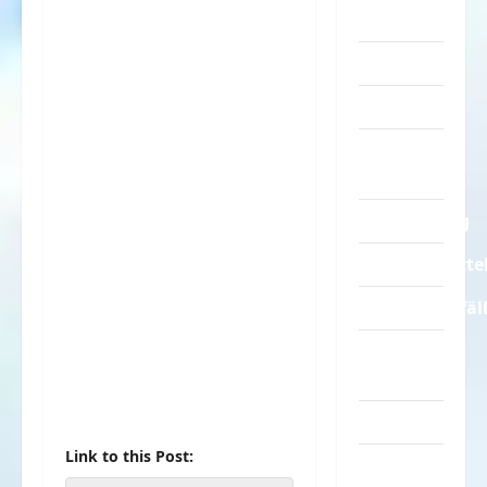
Sprüche
Streiche
Tiere
Urlaub &
Erholung
Verarschung
Verkehrsmitte
Verkehrsunfäl
Verrückte
Sachen
Videos
Link to this Post:
Werbespots