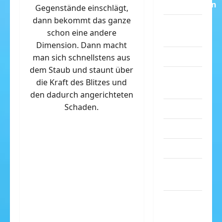
Dummheiten
Gegenstände einschlägt,
dann bekommt das ganze
eklige
schon eine andere
Sachen
Dimension. Dann macht
Erwachsene
man sich schnellstens aus
dem Staub und staunt über
Essen &
die Kraft des Blitzes und
Getränke
den dadurch angerichteten
Schaden.
Freizeit
Jugendliche
Kinder
Kunst &
Kultur
lustige
Sachen