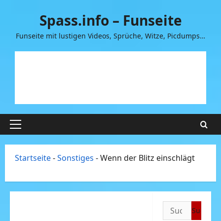
Zum
Spass.info – Funseite
Inhalt
springen
Funseite mit lustigen Videos, Sprüche, Witze, Picdumps…
Primäres
Menü
Startseite
-
Sonstiges
-
Wenn der Blitz einschlägt
Suchen
nach: