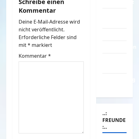
a
Schreibe einen
Datenschutz
Kommentar
g
Kontakt /
Deine E-Mail-Adresse wird
Mitmachen
s
nicht veröffentlicht.
Linktausch
n
Erforderliche Felder sind
mit
*
markiert
Partnerseiten
a
Kommentar
*
Über
v
Spass.info
i
Versicherung
& Co.
g
a
..:
t
FREUNDE
:..
i