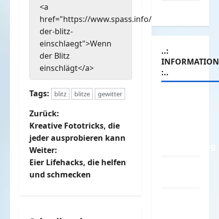
<a
Witze
href="https://www.spass.info/wenn-
der-blitz-
einschlaegt">Wenn
..:
der Blitz
INFORMATIO
einschlägt</a>
:..
Tags:
blitz
blitze
gewitter
Das
Funportal
B
Zurück:
für Spass
Kreative Fototricks, die
e
&
jeder ausprobieren kann
Unterhaltung
Weiter:
i
Eier Lifehacks, die helfen
Geld /
t
und schmecken
Kredit
r
Impressum
–