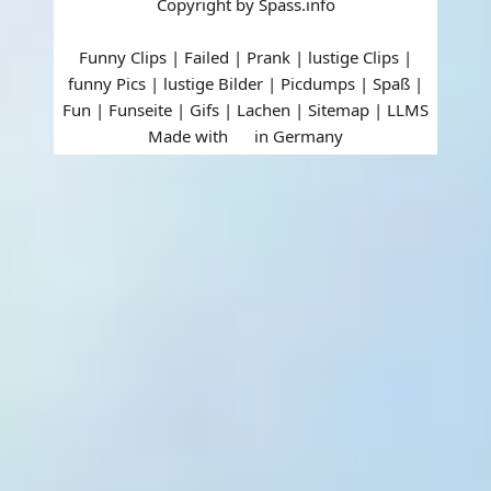
Copyright by Spass.info
Funny Clips | Failed | Prank | lustige Clips |
funny Pics | lustige Bilder | Picdumps | Spaß |
Fun | Funseite | Gifs | Lachen |
Sitemap
|
LLMS
Made with
in Germany