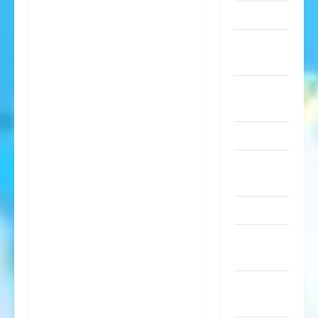
Musik
nervige
Sachen
Party &
Feiern
Picdump
Pleiten &
Pannen
Sonstiges
soziale
Taten
Sport &
Turnen