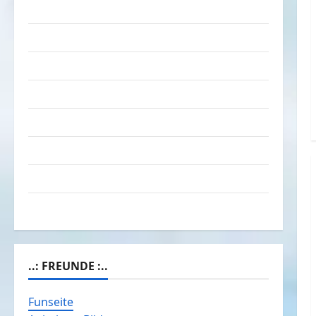
Das Funportal für Spass & Unterhaltung
Geld / Kredit
Impressum – Datenschutz
Kontakt / Mitmachen
Linktausch
Partnerseiten
Über Spass.info
Versicherung & Co.
..: FREUNDE :..
Funseite