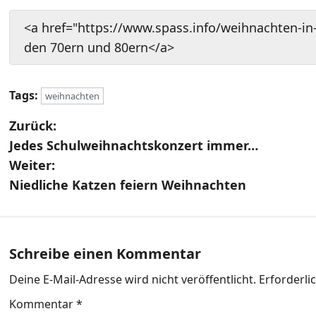
<a href="https://www.spass.info/weihnachten-i
den 70ern und 80ern</a>
Tags:
weihnachten
B
Zurück:
Jedes Schulweihnachtskonzert immer…
e
Weiter:
i
Niedliche Katzen feiern Weihnachten
t
r
Schreibe einen Kommentar
a
Deine E-Mail-Adresse wird nicht veröffentlicht.
Erforderli
g
Kommentar
*