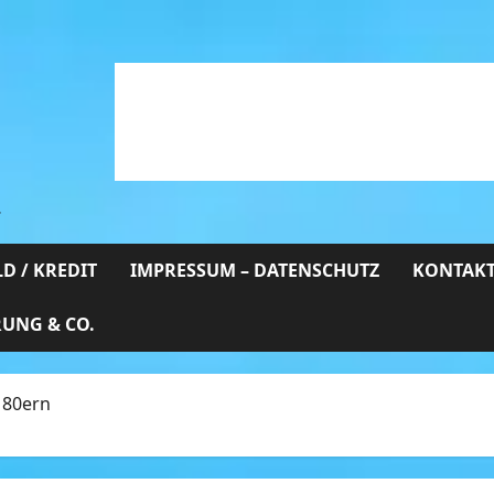
…
D / KREDIT
IMPRESSUM – DATENSCHUTZ
KONTAKT
RUNG & CO.
 80ern