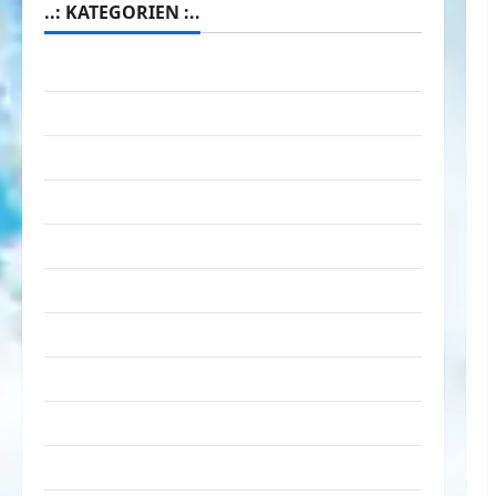
..: KATEGORIEN :..
Animierte Bilder & Gifs
Arbeit & Beruf
Dummheiten
eklige Sachen
Erwachsene
Essen & Getränke
Freizeit
Jugendliche
Kinder
Kunst & Kultur