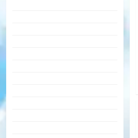
lustige Sachen
Musik
nervige Sachen
Party & Feiern
Picdump
Pleiten & Pannen
Sonstiges
soziale Taten
Sport & Turnen
Sprüche
Streiche