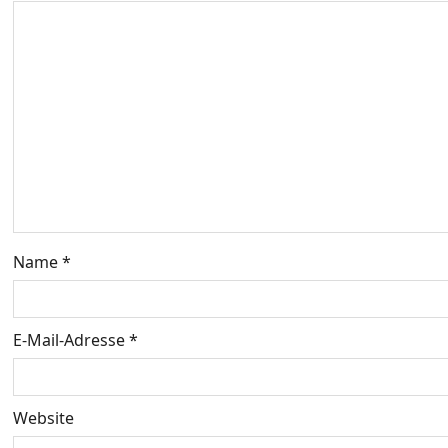
s
n
a
v
i
g
Name
*
a
t
E-Mail-Adresse
*
i
o
Website