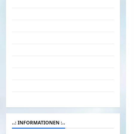
Tiere
Urlaub & Erholung
Verarschung
Verkehrsmittel
Verkehrsunfälle
Verrückte Sachen
Videos
Werbespots
Witze
..: INFORMATIONEN :..