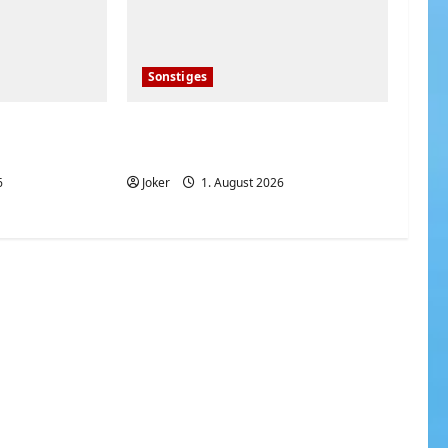
Sonstiges
iker der
Deutsche bei den heißen
nd heute
Sommertemperaturen
6
Joker
1. August 2026