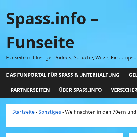
Zum
Spass.info –
Inhalt
springen
Funseite
Funseite mit lustigen Videos, Sprüche, Witze, Picdumps
DAS FUNPORTAL FÜR SPASS & UNTERHALTUNG
GEL
PARTNERSEITEN
ÜBER SPASS.INFO
VERSICHE
Startseite
-
Sonstiges
-
Weihnachten in den 70ern und