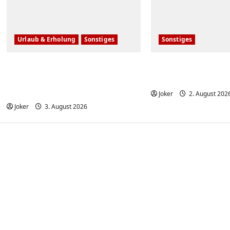
Urlaub & Erholung
Sonstiges
Sonstiges
Einfache, simple
20 deutsche Kom
Sicherheitstipps für Reisen
80er – damals u
und Urlaub
Joker
2. August 202
Joker
3. August 2026