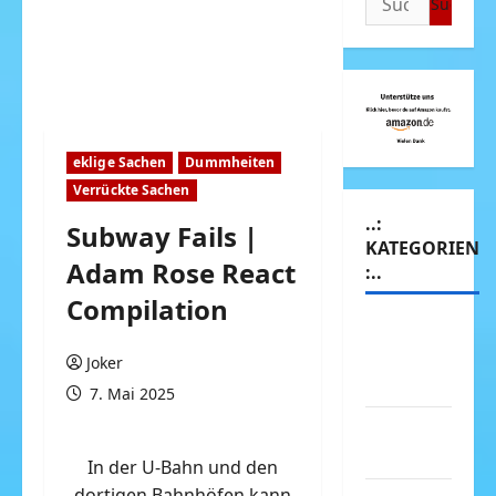
nach:
eklige Sachen
Dummheiten
Verrückte Sachen
..:
Subway Fails |
KATEGORIEN
Adam Rose React
:..
Compilation
Animierte
Bilder &
Joker
Gifs
7. Mai 2025
Arbeit &
Beruf
In der U-Bahn und den
dortigen Bahnhöfen kann