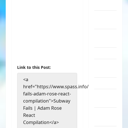
Musik
nervige
Sachen
Party &
Feiern
Picdump
Pleiten &
Link to this Post:
Pannen
<a
Sonstiges
href="https://www.spass.info/subway-
fails-adam-rose-react-
soziale
compilation">Subway
Taten
Fails | Adam Rose
Sport &
React
Turnen
Compilation</a>