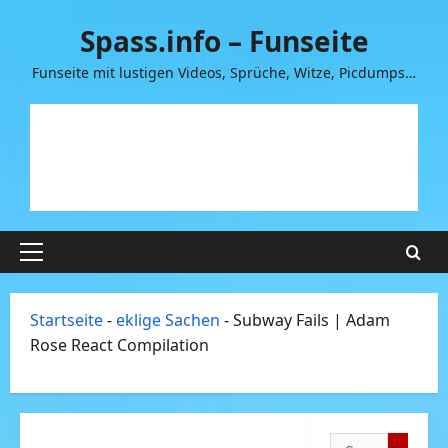
Zum
Spass.info – Funseite
Inhalt
springen
Funseite mit lustigen Videos, Sprüche, Witze, Picdumps…
Primäres
Menü
Startseite
-
eklige Sachen
-
Subway Fails | Adam
Rose React Compilation
Suchen