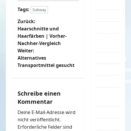
Sprüche
Tags:
Subway
Streiche
B
Zurück:
Tiere
Haarschnitte und
e
Haarfärben | Vorher-
Urlaub &
Nachher-Vergleich
i
Erholung
Weiter:
t
Verarschung
Alternatives
Transportmittel gesucht
Verkehrsmitte
r
Verkehrsunfäl
a
Schreibe einen
Verrückte
g
Sachen
Kommentar
s
Videos
Deine E-Mail-Adresse wird
n
nicht veröffentlicht.
Werbespots
Erforderliche Felder sind