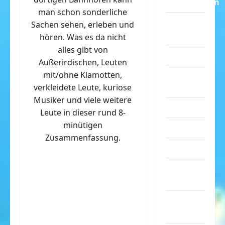
Dummheiten
man schon sonderliche
eklige
Sachen sehen, erleben und
Sachen
hören. Was es da nicht
alles gibt von
Erwachsene
Außerirdischen, Leuten
Essen &
mit/ohne Klamotten,
Getränke
verkleidete Leute, kuriose
Musiker und viele weitere
Freizeit
Leute in dieser rund 8-
minütigen
Jugendliche
Zusammenfassung.
Kinder
Kunst &
Kultur
lustige
Sachen