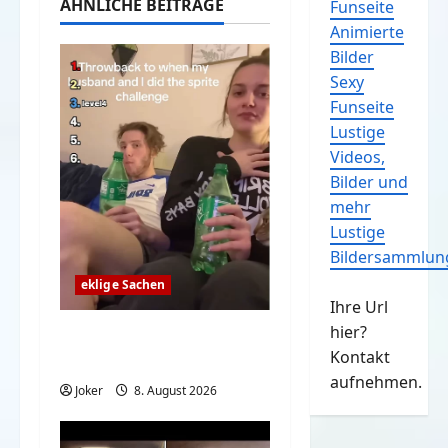
ÄHNLICHE BEITRÄGE
Funseite
Animierte
Bilder
Sexy
Funseite
Lustige
Videos,
Bilder und
mehr
Lustige
Bildersammlun
eklige Sachen
Ihre Url
hier?
Sprite Challenge – Am
Kontakt
lautesten Rülpsen
aufnehmen.
Joker
8. August 2026