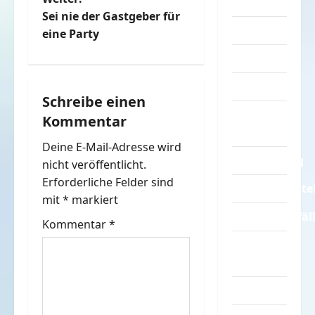
Turnen
i
Sei nie der Gastgeber für
Sprüche
t
eine Party
Streiche
r
Tiere
a
Schreibe einen
Urlaub &
Kommentar
g
Erholung
Deine E-Mail-Adresse wird
s
Verarschung
nicht veröffentlicht.
n
Erforderliche Felder sind
Verkehrsmitte
mit
*
markiert
a
Verkehrsunfäl
Kommentar
*
v
Verrückte
Sachen
i
Videos
g