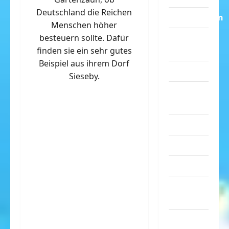
Deutschland die Reichen
Dummheiten
Menschen höher
besteuern sollte. Dafür
eklige
finden sie ein sehr gutes
Sachen
Beispiel aus ihrem Dorf
Erwachsene
Sieseby.
Essen &
Getränke
Freizeit
Jugendliche
Kinder
Kunst &
Kultur
lustige