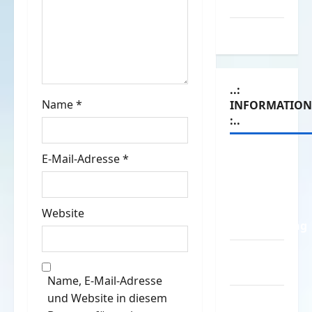
Werbespots
a
Witze
t
i
..:
o
Name
*
INFORMATIO
:..
n
Das
E-Mail-Adresse
*
Funportal
für Spass
&
Website
Unterhaltung
Geld /
Kredit
Name, E-Mail-Adresse
und Website in diesem
Impressum