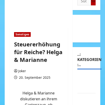
nach:
Sonstiges
Steuererhöhung
für Reiche? Helga
..:
& Marianne
KATEGORIEN
:..
Joker
Animierte
20. September 2025
Bilder &
Gifs
Helga & Marianne
Arbeit &
diskutieren an ihrem
Beruf
Gartenzaun, ob