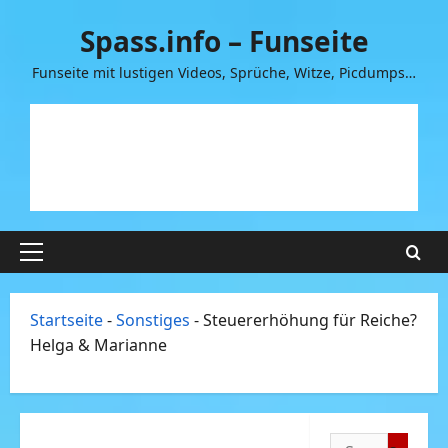
Zum
Spass.info – Funseite
Inhalt
springen
Funseite mit lustigen Videos, Sprüche, Witze, Picdumps…
Primäres
Menü
Startseite
-
Sonstiges
-
Steuererhöhung für Reiche?
Helga & Marianne
Suchen