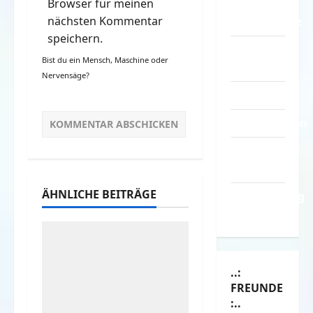
Browser für meinen
–
nächsten Kommentar
Datenschutz
speichern.
Kontakt /
Bist du ein Mensch, Maschine oder
Mitmachen
Nervensäge?
Linktausch
Partnerseiten
Über
Spass.info
ÄHNLICHE BEITRÄGE
Versicherung
& Co.
..:
FREUNDE
:..