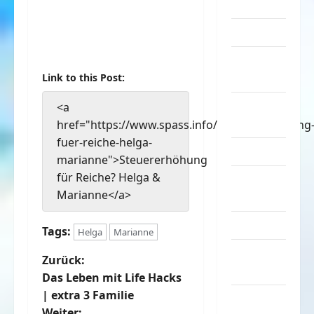
Sachen
Musik
nervige
Sachen
Link to this Post:
Party &
<a
Feiern
href="https://www.spass.info/steuererhoehung
fuer-reiche-helga-
Picdump
marianne">Steuererhöhung
für Reiche? Helga &
Pleiten &
Marianne</a>
Pannen
Sonstiges
Tags:
Helga
Marianne
soziale
B
Zurück:
Taten
Das Leben mit Life Hacks
e
| extra 3 Familie
Sport &
Weiter: