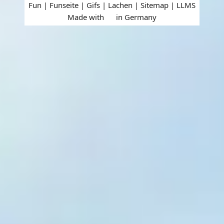
Fun | Funseite | Gifs | Lachen |
Sitemap
|
LLMS
Made with
in Germany