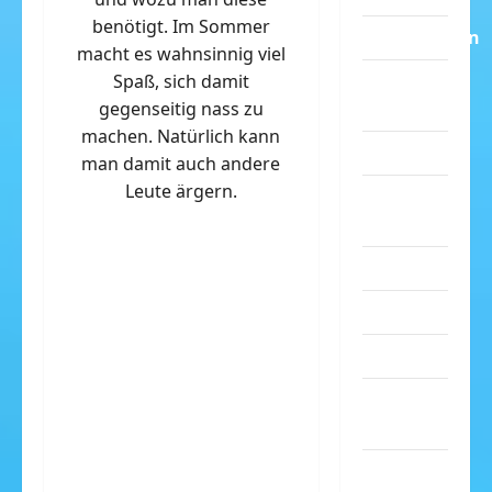
benötigt. Im Sommer
Dummheiten
macht es wahnsinnig viel
Spaß, sich damit
eklige
gegenseitig nass zu
Sachen
machen. Natürlich kann
Erwachsene
man damit auch andere
Leute ärgern.
Essen &
Getränke
Freizeit
Jugendliche
Kinder
Kunst &
Kultur
lustige