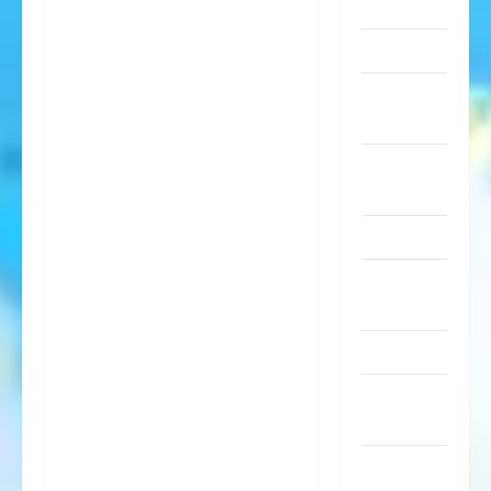
Sachen
Musik
nervige
Sachen
Party &
Feiern
Picdump
Pleiten &
Pannen
Sonstiges
soziale
Taten
Sport &