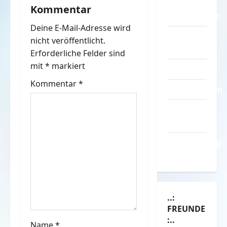
–
Kommentar
g
Datenschutz
Deine E-Mail-Adresse wird
s
Kontakt /
nicht veröffentlicht.
Mitmachen
n
Erforderliche Felder sind
mit
*
markiert
Linktausch
a
Kommentar
*
Partnerseiten
v
Über
i
Spass.info
g
Versicherung
& Co.
a
t
..:
i
FREUNDE
:..
Name
*