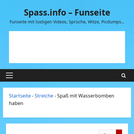
Zum
Spass.info – Funseite
Inhalt
springen
Funseite mit lustigen Videos, Sprüche, Witze, Picdumps…
Primäres
Menü
Startseite
-
Streiche
-
Spaß mit Wasserbomben
haben
Suchen