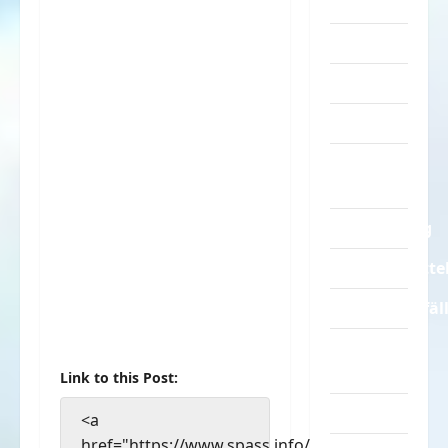
Turnen
Sprüche
Streiche
Tiere
Urlaub &
Erholung
Verarschung
Verkehrsmitte
Verkehrsunfäl
Verrückte
Sachen
Link to this Post:
Videos
<a
href="https://www.spass.info/spass-