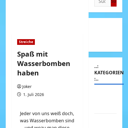
nach:
Streiche
Spaß mit
Wasserbomben
..:
haben
KATEGORIEN
:..
Joker
Animierte
1. Juli 2026
Bilder &
Gifs
Jeder von uns weiß doch,
Arbeit &
was Wasserbomben sind
Beruf
und wozu man diese