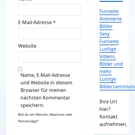
o
n
Funseite
Animierte
E-Mail-Adresse
*
Bilder
Sexy
Funseite
Website
Lustige
Videos,
Bilder und
mehr
Name, E-Mail-Adresse
Lustige
und Website in diesem
Bildersammlun
Browser für meinen
nächsten Kommentar
Ihre Url
speichern.
hier?
Bist du ein Mensch, Maschine oder
Kontakt
Nervensäge?
aufnehmen.