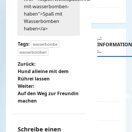
Werbespots
mit-wasserbomben-
Witze
haben">Spaß mit
Wasserbomben
haben</a>
..:
Tags:
INFORMATIO
wasserbombe
:..
wasserbomben
B
Zurück:
Das
Hund alleine mit dem
Funportal
e
Rührei lassen
für Spass
Weiter:
i
&
Auf den Weg zur Freundin
Unterhaltung
t
machen
Geld /
r
Kredit
a
Impressum
Schreibe einen