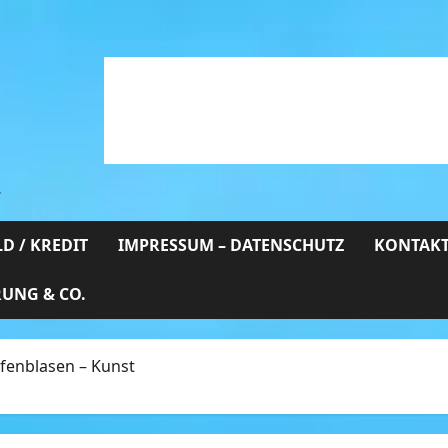
…
D / KREDIT
IMPRESSUM – DATENSCHUTZ
KONTAKT
RUNG & CO.
ifenblasen – Kunst