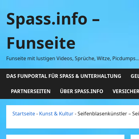
Zum
Spass.info –
Inhalt
springen
Funseite
Funseite mit lustigen Videos, Sprüche, Witze, Picdumps
DAS FUNPORTAL FÜR SPASS & UNTERHALTUNG
GEL
PARTNERSEITEN
ÜBER SPASS.INFO
VERSICHE
Startseite
-
Kunst & Kultur
-
Seifenblasenkünstler – Se