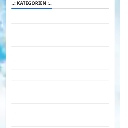
..: KATEGORIEN :..
Animierte Bilder & Gifs
Arbeit & Beruf
Dummheiten
eklige Sachen
Erwachsene
Essen & Getränke
Freizeit
Jugendliche
Kinder
Kunst & Kultur