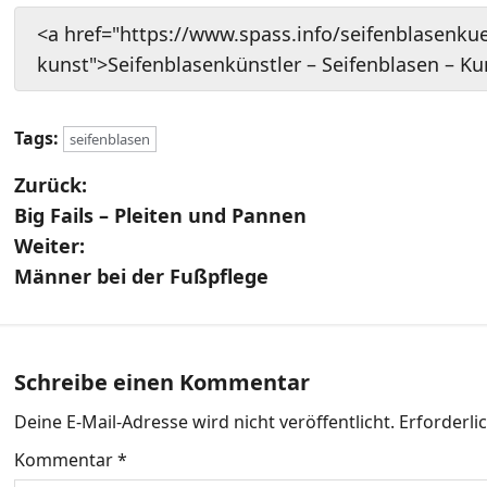
<a href="https://www.spass.info/seifenblasenkue
kunst">Seifenblasenkünstler – Seifenblasen – Ku
Tags:
seifenblasen
B
Zurück:
Big Fails – Pleiten und Pannen
e
Weiter:
i
Männer bei der Fußpflege
t
r
Schreibe einen Kommentar
a
Deine E-Mail-Adresse wird nicht veröffentlicht.
Erforderli
g
Kommentar
*