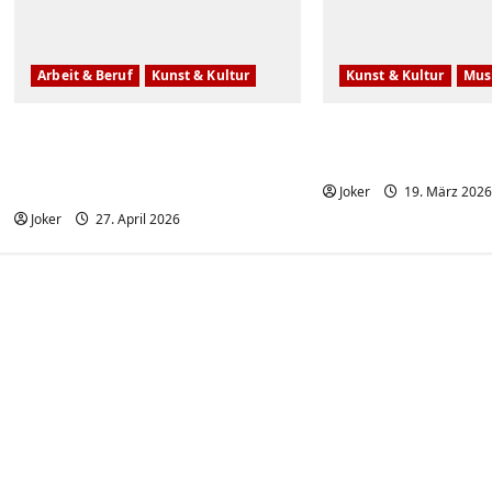
Arbeit & Beruf
Kunst & Kultur
Kunst & Kultur
Mus
Ein spektakuläres Meer aus
Unglaubliche
7 Millionen Blumen –
Straßenkünstler
Keukenhof 2026
Joker
19. März 202
Joker
27. April 2026