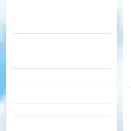
lustige Sachen
Musik
nervige Sachen
Party & Feiern
Picdump
Pleiten & Pannen
Sonstiges
soziale Taten
Sport & Turnen
Sprüche
Streiche