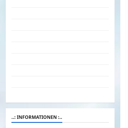
Tiere
Urlaub & Erholung
Verarschung
Verkehrsmittel
Verkehrsunfälle
Verrückte Sachen
Videos
Werbespots
Witze
..: INFORMATIONEN :..