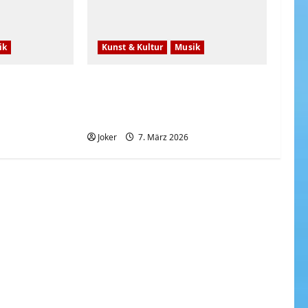
ik
Kunst & Kultur
Musik
ROSALÍA – Berghain (Live at
The BRIT Awards 2026) ft.
Björk
6
Joker
7. März 2026