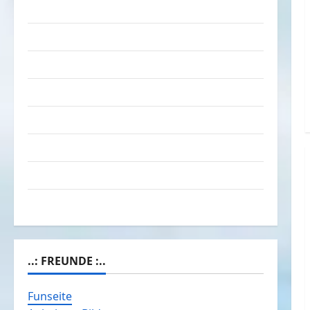
Das Funportal für Spass & Unterhaltung
Geld / Kredit
Impressum – Datenschutz
Kontakt / Mitmachen
Linktausch
Partnerseiten
Über Spass.info
Versicherung & Co.
..: FREUNDE :..
Funseite