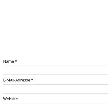
s
n
a
v
i
g
Name
*
a
t
E-Mail-Adresse
*
i
o
Website
n