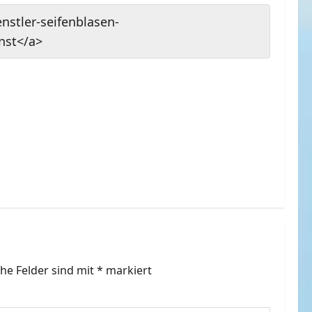
nstler-seifenblasen-
nst</a>
che Felder sind mit
*
markiert