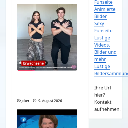
Funseite
Animierte
Bilder
Sexy
Funseite
Lustige
Videos,
Bilder und
mehr
Erwachsene
Lustige
Bildersammlun
Sachen die Frauen
machen können, aber
Ihre Url
Männer nicht
hier?
Joker
9. August 2026
Kontakt
aufnehmen.