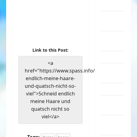
Musik
nervige
Sachen
Party &
Feiern
Link to this Post:
Picdump
<a
Pleiten &
href="https://www.spass.info/schneid-
Pannen
endlich-meine-haare-
und-quatsch-nicht-so-
Sonstiges
viel">Schneid endlich
soziale
meine Haare und
Taten
quatsch nicht so
viel</a>
Sport &
Turnen