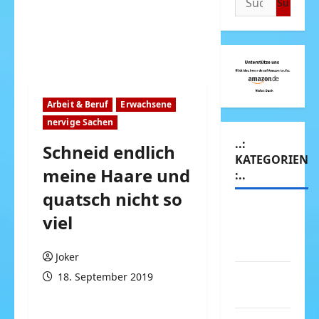
nach:
Arbeit & Beruf
Erwachsene
nervige Sachen
..:
Schneid endlich
KATEGORIEN
meine Haare und
:..
quatsch nicht so
Animierte
viel
Bilder &
Gifs
Joker
Arbeit &
18. September 2019
Beruf