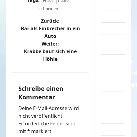
Tags:
Frisör
haare
Sprüche
schneiden
Streiche
B
Zurück:
Tiere
Bär als Einbrecher in ein
e
Auto
Urlaub &
Weiter:
i
Erholung
Krabbe baut sich eine
t
Höhle
Verarschung
r
Verkehrsmitte
a
Verkehrsunfäl
Schreibe einen
Kommentar
Verrückte
g
Sachen
Deine E-Mail-Adresse wird
s
nicht veröffentlicht.
Videos
n
Erforderliche Felder sind
Werbespots
mit
*
markiert