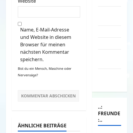
Datenschutz
Website
Kontakt /
Mitmachen
Name, E-Mail-Adresse
Linktausch
und Website in diesem
Partnerseiten
Browser für meinen
nächsten Kommentar
Über
speichern.
Spass.info
Bist du ein Mensch, Maschine oder
Versicherung
Nervensäge?
& Co.
..:
FREUNDE
:..
ÄHNLICHE BEITRÄGE