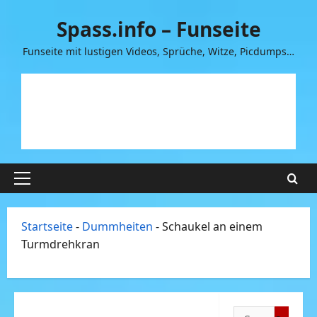
Zum
Spass.info – Funseite
Inhalt
springen
Funseite mit lustigen Videos, Sprüche, Witze, Picdumps…
Primäres
Menü
Startseite
-
Dummheiten
-
Schaukel an einem
Turmdrehkran
Suchen