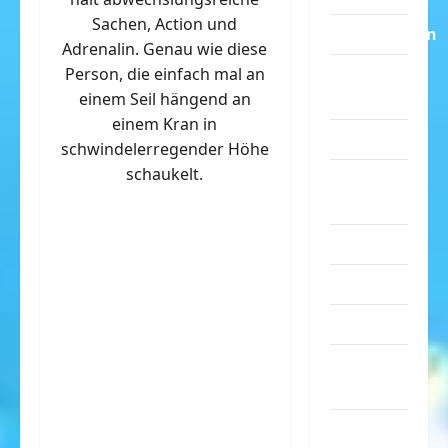
Sachen, Action und
Dummheiten
Adrenalin. Genau wie diese
Person, die einfach mal an
eklige
einem Seil hängend an
Sachen
einem Kran in
Erwachsene
schwindelerregender Höhe
schaukelt.
Essen &
Getränke
Freizeit
Jugendliche
Kinder
Kunst &
Kultur
lustige