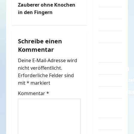
i
Turnen
Zauberer ohne Knochen
t
in den Fingern
Sprüche
r
Streiche
Tiere
a
Schreibe einen
Kommentar
Urlaub &
g
Erholung
Deine E-Mail-Adresse wird
s
nicht veröffentlicht.
Verarschung
n
Erforderliche Felder sind
Verkehrsmitte
mit
*
markiert
a
Verkehrsunfäl
Kommentar
*
v
Verrückte
Sachen
i
Videos
g