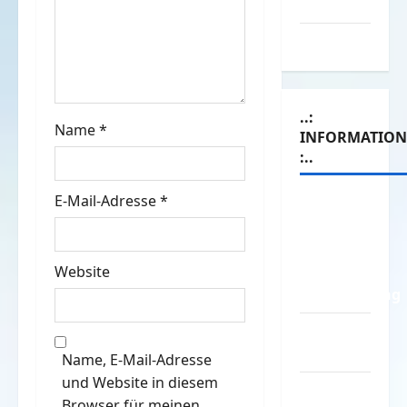
Werbespots
a
Witze
t
i
..:
o
Name
*
INFORMATIO
:..
n
E-Mail-Adresse
*
Das
Funportal
für Spass
Website
&
Unterhaltung
Geld /
Kredit
Name, E-Mail-Adresse
und Website in diesem
Impressum
Browser für meinen