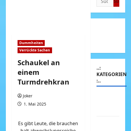
nach:
Dummheiten
Verrückte Sachen
Schaukel an
..:
einem
KATEGORIEN
Turmdrehkran
:..
Animierte
Joker
Bilder &
1. Mai 2025
Gifs
Arbeit &
Es gibt Leute, die brauchen
Beruf
halt abwechslungsreiche