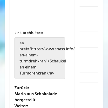
Sachen
Musik
nervige
Sachen
Link to this Post:
Party &
Feiern
<a
href="https://www.spass.info/schaukel-
Picdump
an-einem-
turmdrehkran">Schaukel
Pleiten &
an einem
Pannen
Turmdrehkran</a>
Sonstiges
soziale
B
Zurück:
Taten
Mario aus Schokolade
e
hergestellt
Sport &
Weiter: