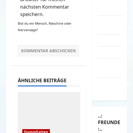
–
nächsten Kommentar
Datenschutz
speichern.
Kontakt /
Bist du ein Mensch, Maschine oder
Mitmachen
Nervensäge?
Linktausch
Partnerseiten
Über
Spass.info
ÄHNLICHE BEITRÄGE
Versicherung
& Co.
..:
FREUNDE
:..
Dummheiten