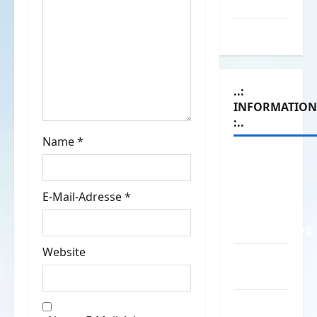
Werbespots
g
Witze
a
t
..:
INFORMATIO
i
:..
o
Name
*
Das
n
Funportal
für Spass
E-Mail-Adresse
*
&
Unterhaltung
Website
Geld /
Kredit
Impressum