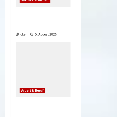
Verrückte Sachen
Komische Leute
ernten sofort Karma
und Schande
Joker
5. August 2026
Arbeit & Beruf
Wenn der Abriss von
Gebäuden komplett