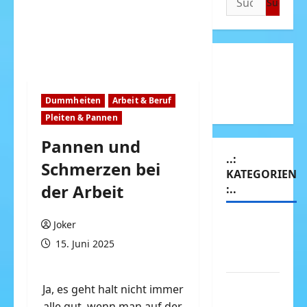
nach:
Dummheiten
Arbeit & Beruf
Pleiten & Pannen
Pannen und
..:
Schmerzen bei
KATEGORIEN
der Arbeit
:..
Animierte
Joker
Bilder &
15. Juni 2025
Gifs
Arbeit &
Ja, es geht halt nicht immer
Beruf
alle gut, wenn man auf der