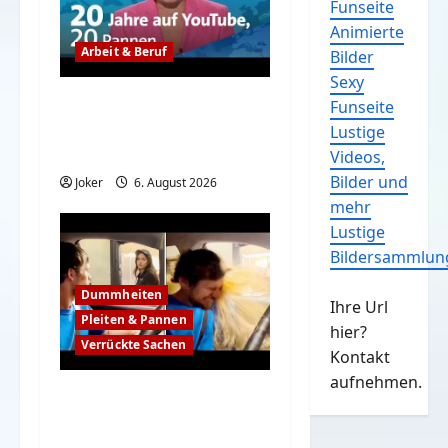
Funseite
Animierte
Arbeit & Beruf
Bilder
Sexy
Das war so nicht
Funseite
geplant, aber lustig –
Lustige
Tagesschau
Videos,
Bilder und
Joker
6. August 2026
mehr
Lustige
Bildersammlun
Dummheiten
Ihre Url
Pleiten & Pannen
hier?
Verrückte Sachen
Kontakt
aufnehmen.
Komische Leute
ernten sofort Karma
und Schande