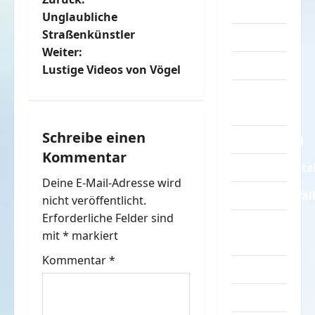
B
Sprüche
Unglaubliche
e
Straßenkünstler
Streiche
Weiter:
i
Tiere
Lustige Videos von Vögel
t
Urlaub &
Erholung
r
Schreibe einen
Verarschung
a
Kommentar
Verkehrsmitte
g
Deine E-Mail-Adresse wird
Verkehrsunfäl
nicht veröffentlicht.
s
Erforderliche Felder sind
Verrückte
n
mit
*
markiert
Sachen
Kommentar
*
a
Videos
v
Werbespots