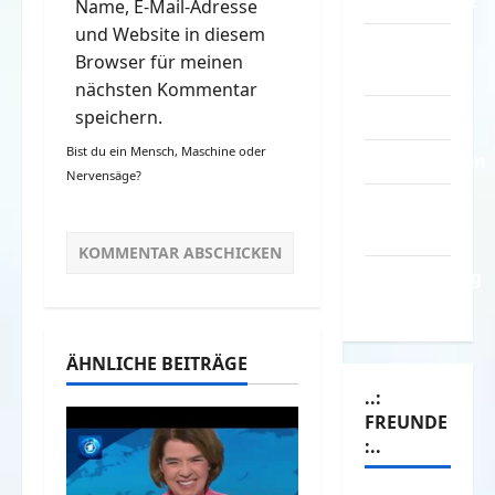
Datenschutz
Name, E-Mail-Adresse
und Website in diesem
Kontakt /
Browser für meinen
Mitmachen
nächsten Kommentar
Linktausch
speichern.
Bist du ein Mensch, Maschine oder
Partnerseiten
Nervensäge?
Über
Spass.info
Versicherung
& Co.
ÄHNLICHE BEITRÄGE
..:
FREUNDE
:..