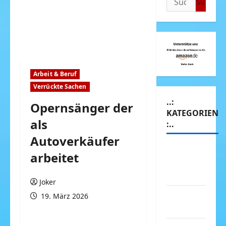
nach:
Arbeit & Beruf
Verrückte Sachen
..:
Opernsänger der
KATEGORIEN
als
:..
Autoverkäufer
Animierte
arbeitet
Bilder &
Gifs
Joker
Arbeit &
19. März 2026
Beruf