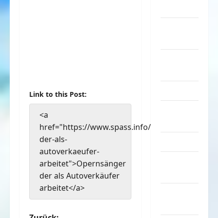
Musik
nervige
Sachen
Party &
Feiern
Picdump
Link to this Post:
Pleiten &
<a
Pannen
href="https://www.spass.info/opernsaenger-
der-als-
Sonstiges
autoverkaeufer-
soziale
arbeitet">Opernsänger
Taten
der als Autoverkäufer
arbeitet</a>
Sport &
Turnen
Zurück: