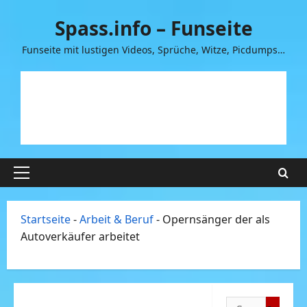
Zum
Spass.info – Funseite
Inhalt
springen
Funseite mit lustigen Videos, Sprüche, Witze, Picdumps…
Primäres
Menü
Startseite
-
Arbeit & Beruf
-
Opernsänger der als
Autoverkäufer arbeitet
Suchen