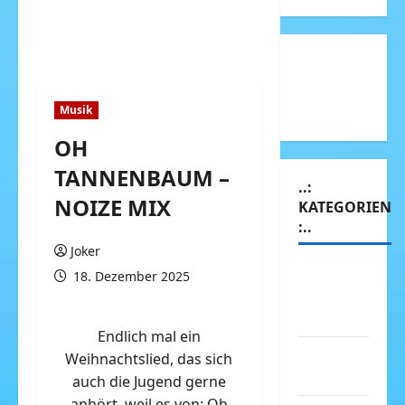
Musik
OH
TANNENBAUM –
..:
NOIZE MIX
KATEGORIEN
:..
Joker
Animierte
18. Dezember 2025
Bilder &
Gifs
Endlich mal ein
Arbeit &
Weihnachtslied, das sich
Beruf
auch die Jugend gerne
anhört, weil es von: Oh