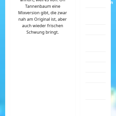
Dummheiten
Tannenbaum eine
Mixversion gibt, die zwar
eklige
nah am Original ist, aber
Sachen
auch wieder frischen
Erwachsene
Schwung bringt.
Essen &
Getränke
Freizeit
Jugendliche
Kinder
Kunst &
Kultur
lustige
Sachen