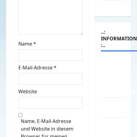
Witze
t
i
..:
o
INFORMATIO
Name
*
:..
n
Das
E-Mail-Adresse
*
Funportal
für Spass
&
Website
Unterhaltung
Geld /
Kredit
Name, E-Mail-Adresse
Impressum
und Website in diesem
–
Browser für meinen