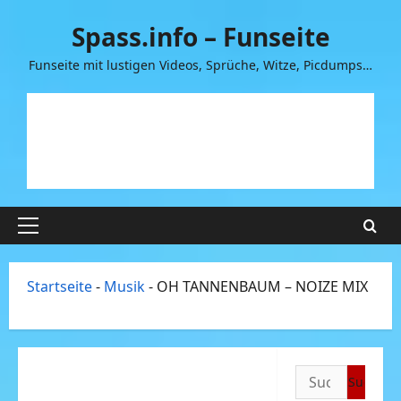
Zum
Spass.info – Funseite
Inhalt
springen
Funseite mit lustigen Videos, Sprüche, Witze, Picdumps…
Primäres
Menü
Startseite
-
Musik
-
OH TANNENBAUM – NOIZE MIX
Suchen
nach: