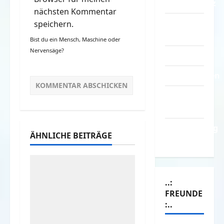
Datenschutz
nächsten Kommentar
Kontakt /
speichern.
Mitmachen
Bist du ein Mensch, Maschine oder
Nervensäge?
Linktausch
Partnerseiten
Über
Spass.info
Versicherung
ÄHNLICHE BEITRÄGE
& Co.
..:
FREUNDE
:..