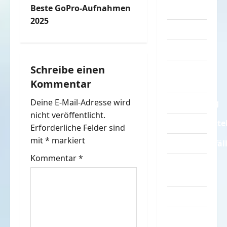
t
Beste GoPro-Aufnahmen
Sprüche
2025
r
Streiche
Tiere
a
Schreibe einen
Urlaub &
g
Kommentar
Erholung
s
Deine E-Mail-Adresse wird
Verarschung
n
nicht veröffentlicht.
Verkehrsmitte
Erforderliche Felder sind
a
mit
*
markiert
Verkehrsunfäl
v
Kommentar
*
Verrückte
Sachen
i
Videos
g
Werbespots
a