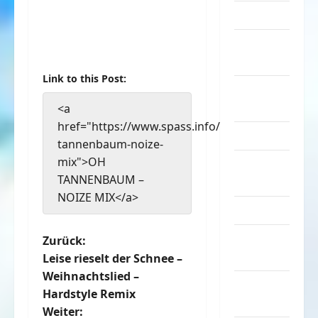
Musik
nervige
Sachen
Link to this Post:
Party &
Feiern
<a
href="https://www.spass.info/oh-
Picdump
tannenbaum-noize-
mix">OH
Pleiten &
TANNENBAUM –
Pannen
NOIZE MIX</a>
Sonstiges
soziale
B
Zurück:
Taten
Leise rieselt der Schnee –
e
Weihnachtslied –
Sport &
Hardstyle Remix
i
Turnen
Weiter: