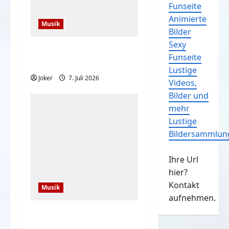
Funseite
Animierte
Musik
Bilder
Sexy
When You Can’t Read
Funseite
Notes
Lustige
Joker
7. Juli 2026
Videos,
Bilder und
mehr
Lustige
Bildersammlun
Ihre Url
hier?
Kontakt
Musik
aufnehmen.
Der Song für gute
Laune und Stimmung