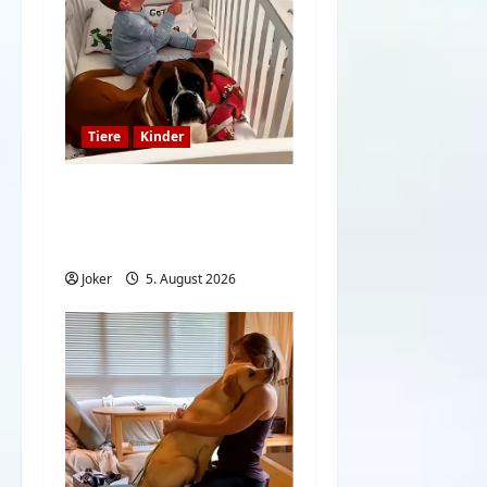
Tiere
Kinder
Kinder und Hunde sind
eine großartige
Kombination
Joker
5. August 2026