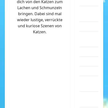
Dummheiten
dich von den Katzen zum
Lachen und Schmunzeln
eklige
bringen. Dabei sind mal
Sachen
wieder lustige, verrückte
und kuriose Szenen von
Erwachsene
Katzen.
Essen &
Getränke
Freizeit
Jugendliche
Kinder
Kunst &
Kultur
lustige
Sachen