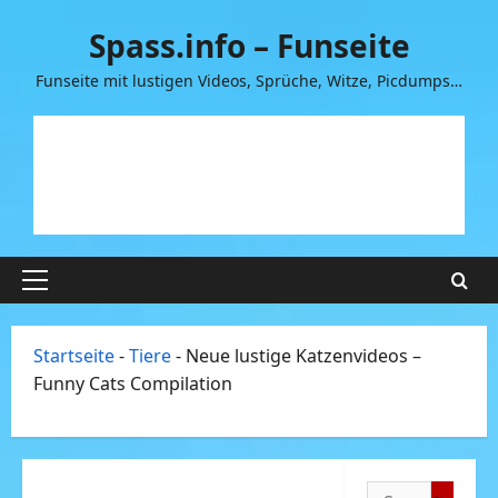
Zum
Spass.info – Funseite
Inhalt
springen
Funseite mit lustigen Videos, Sprüche, Witze, Picdumps…
Primäres
Menü
Startseite
-
Tiere
-
Neue lustige Katzenvideos –
Funny Cats Compilation
Suchen