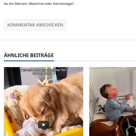
du ein Mensch, Maschine oder Nervensäge?
ÄHNLICHE BEITRÄGE