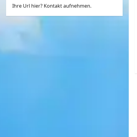
Ihre Url hier? Kontakt aufnehmen.