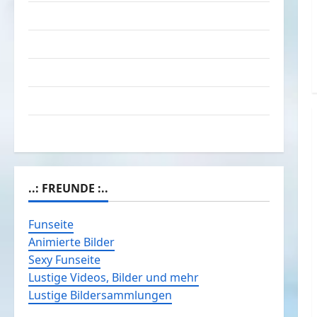
Kontakt / Mitmachen
Linktausch
Partnerseiten
Über Spass.info
Versicherung & Co.
..: FREUNDE :..
Funseite
Animierte Bilder
Sexy Funseite
Lustige Videos, Bilder und mehr
Lustige Bildersammlungen