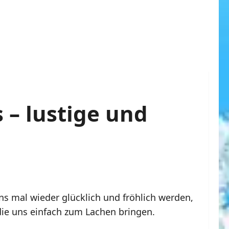
 – lustige und
s mal wieder glücklich und fröhlich werden,
ie uns einfach zum Lachen bringen.