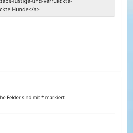
deos-lustige-und-verrueckte-
ückte Hunde</a>
che Felder sind mit
*
markiert