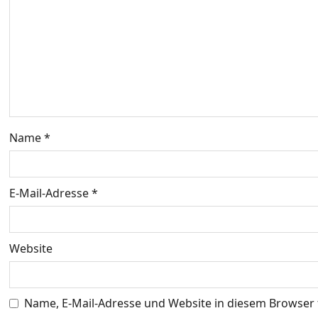
n
a
v
i
g
Name
*
a
t
E-Mail-Adresse
*
i
o
Website
n
Name, E-Mail-Adresse und Website in diesem Browser