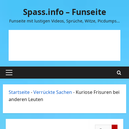
Zum
Spass.info – Funseite
Inhalt
springen
Funseite mit lustigen Videos, Sprüche, Witze, Picdumps…
Primäres
Menü
Startseite
-
Verrückte Sachen
-
Kuriose Frisuren bei
anderen Leuten
Suchen