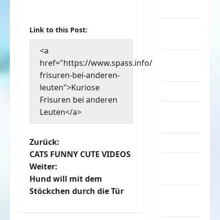
Musik
nervige
Link to this Post:
Sachen
<a
Party &
href="https://www.spass.info/kuriose-
Feiern
frisuren-bei-anderen-
leuten">Kuriose
Picdump
Frisuren bei anderen
Pleiten &
Leuten</a>
Pannen
B
Zurück:
Sonstiges
CATS FUNNY CUTE VIDEOS
e
soziale
Weiter:
Taten
Hund will mit dem
i
Stöckchen durch die Tür
Sport &
t
Turnen