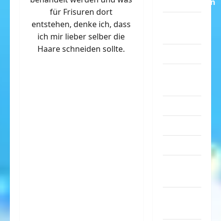
Dummheiten
für Frisuren dort
eklige
entstehen, denke ich, dass
Sachen
ich mir lieber selber die
Haare schneiden sollte.
Erwachsene
Essen &
Getränke
Freizeit
Jugendliche
Kinder
Kunst &
Kultur
lustige
Sachen