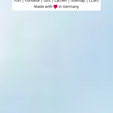
Fun | Funseite | Gifs | Lachen |
Sitemap
|
LLMS
Made with
in Germany