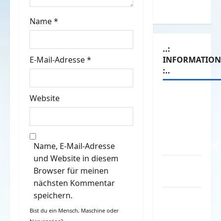
Witze
i
Name
*
o
..:
n
INFORMATIO
E-Mail-Adresse
*
:..
Das
Website
Funportal
für Spass
&
Unterhaltung
Name, E-Mail-Adresse
und Website in diesem
Geld /
Browser für meinen
Kredit
nächsten Kommentar
speichern.
Impressum
–
Bist du ein Mensch, Maschine oder