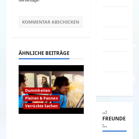
Datenschutz
Nervensäge?
Kontakt /
Mitmachen
Linktausch
Partnerseiten
ÄHNLICHE BEITRÄGE
Über
Spass.info
Versicherung
& Co.
Dummheiten
Pleiten & Pannen
Verrückte Sachen
..:
FREUNDE
Komische Leute
:..
ernten sofort Karma
und Schande