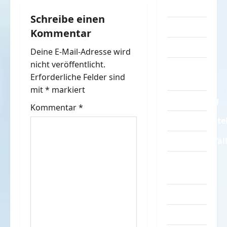
r
Sprüche
Schreibe einen
a
Streiche
Kommentar
g
Tiere
Deine E-Mail-Adresse wird
nicht veröffentlicht.
Urlaub &
s
Erforderliche Felder sind
Erholung
n
mit
*
markiert
Verarschung
Kommentar
*
a
Verkehrsmitte
v
Verkehrsunfäl
i
Verrückte
Sachen
g
Videos
a
Werbespots
t