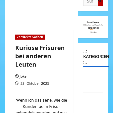
nach:
Verrückte Sachen
Kuriose Frisuren
..:
bei anderen
KATEGORIEN
:..
Leuten
Animierte
Joker
Bilder &
23. Oktober 2025
Gifs
Arbeit &
Wenn ich das sehe, wie die
Beruf
Kunden beim Frisör
behandelt werden und was