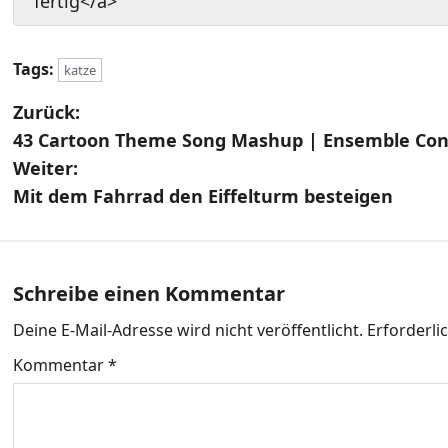
fertig</a>
Tags:
katze
B
Zurück:
43 Cartoon Theme Song Mashup | Ensemble Co
e
Weiter:
i
Mit dem Fahrrad den Eiffelturm besteigen
t
r
Schreibe einen Kommentar
a
Deine E-Mail-Adresse wird nicht veröffentlicht.
Erforderli
g
Kommentar
*
s