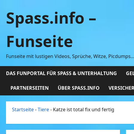
Zum
Spass.info –
Inhalt
springen
Funseite
Funseite mit lustigen Videos, Sprüche, Witze, Picdumps
DAS FUNPORTAL FÜR SPASS & UNTERHALTUNG
GEL
PARTNERSEITEN
ÜBER SPASS.INFO
VERSICHE
Startseite
-
Tiere
-
Katze ist total fix und fertig