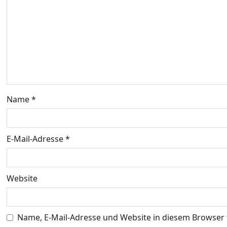
n
a
v
i
g
Name
*
a
t
E-Mail-Adresse
*
i
o
Website
n
Name, E-Mail-Adresse und Website in diesem Browser