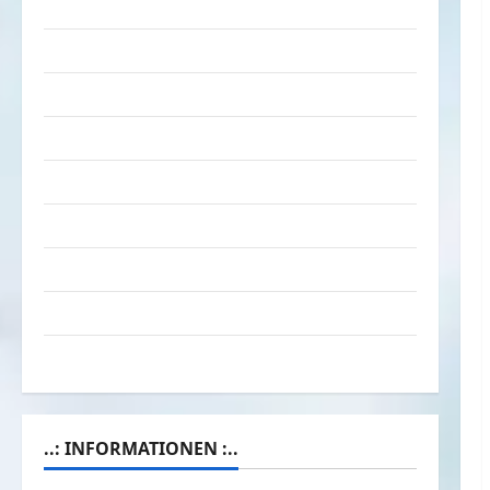
Tiere
Urlaub & Erholung
Verarschung
Verkehrsmittel
Verkehrsunfälle
Verrückte Sachen
Videos
Werbespots
Witze
..: INFORMATIONEN :..