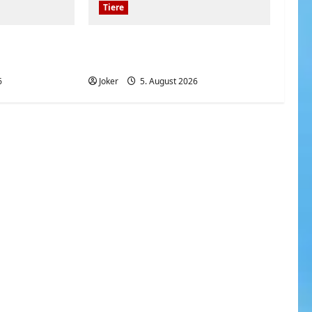
Tiere
 Liebe
Die 7 besten Wachhunde –
 Besitzern
Schutz Ihres Grundstücks
6
Joker
5. August 2026