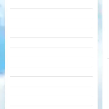
lustige Sachen
Musik
nervige Sachen
Party & Feiern
Picdump
Pleiten & Pannen
Sonstiges
soziale Taten
Sport & Turnen
Sprüche
Streiche