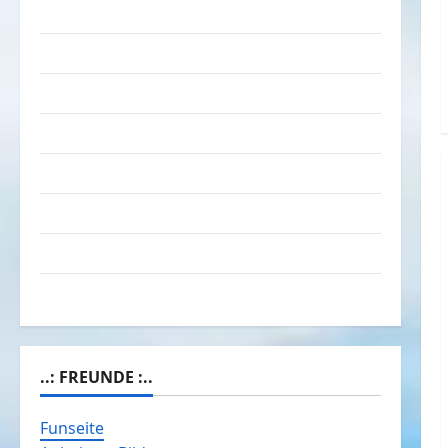
Das Funportal für Spass & Unterhaltung
Geld / Kredit
Impressum – Datenschutz
Kontakt / Mitmachen
Linktausch
Partnerseiten
Über Spass.info
Versicherung & Co.
..: FREUNDE :..
Funseite