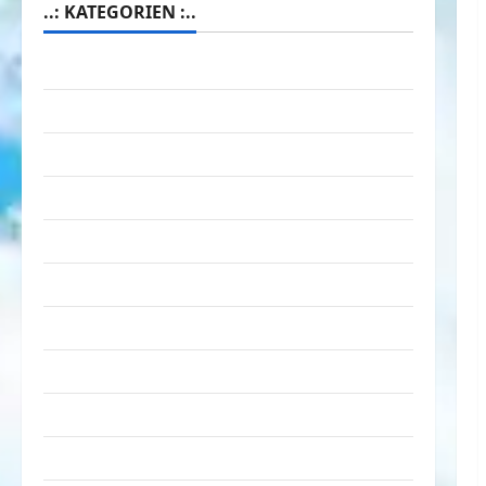
..: KATEGORIEN :..
Animierte Bilder & Gifs
Arbeit & Beruf
Dummheiten
eklige Sachen
Erwachsene
Essen & Getränke
Freizeit
Jugendliche
Kinder
Kunst & Kultur