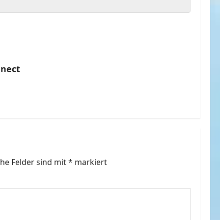
nnect
che Felder sind mit
*
markiert