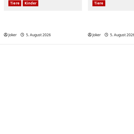
Tiere
Kinder
Tiere
Kinder und Hunde sind eine
Hunde und deren
großartige Kombination
gegenüber deren
Joker
5. August 2026
Joker
5. August 202