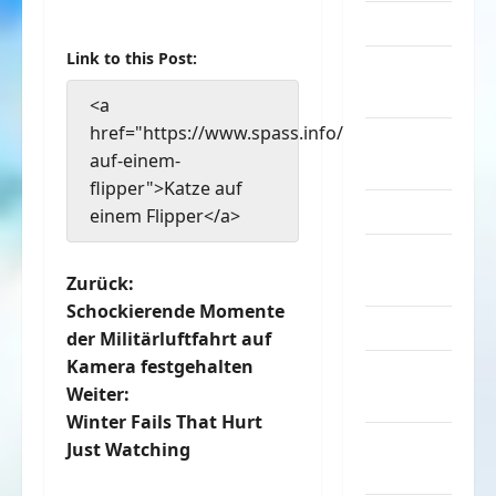
Musik
Link to this Post:
nervige
Sachen
<a
href="https://www.spass.info/katze-
Party &
auf-einem-
Feiern
flipper">Katze auf
Picdump
einem Flipper</a>
Pleiten &
B
Zurück:
Pannen
Schockierende Momente
e
Sonstiges
der Militärluftfahrt auf
Kamera festgehalten
soziale
i
Weiter:
Taten
t
Winter Fails That Hurt
Sport &
Just Watching
r
Turnen