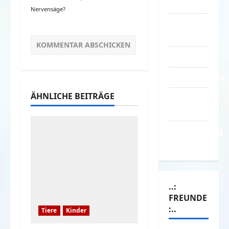
Datenschutz
Nervensäge?
Kontakt /
Mitmachen
Linktausch
Partnerseiten
ÄHNLICHE BEITRÄGE
Über
Spass.info
Versicherung
& Co.
..:
FREUNDE
:..
Tiere
Kinder