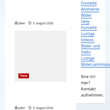
Funseite
Kinder und Hunde sind
Animierte
eine großartige
Bilder
Kombination
Sexy
Joker
5. August 2026
Funseite
Lustige
Videos,
Bilder und
mehr
Lustige
Bildersammlun
Tiere
Ihre Url
hier?
Hunde und deren
Kontakt
Liebe gegenüber deren
aufnehmen.
Besitzern
Joker
5. August 2026