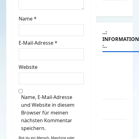
Witze
o
Name
*
n
..:
INFORMATIO
E-Mail-Adresse
*
:..
Das
Website
Funportal
für Spass
&
Unterhaltung
Name, E-Mail-Adresse
und Website in diesem
Geld /
Browser für meinen
Kredit
nächsten Kommentar
Impressum
speichern.
–
Bist du ein Mensch, Maschine oder