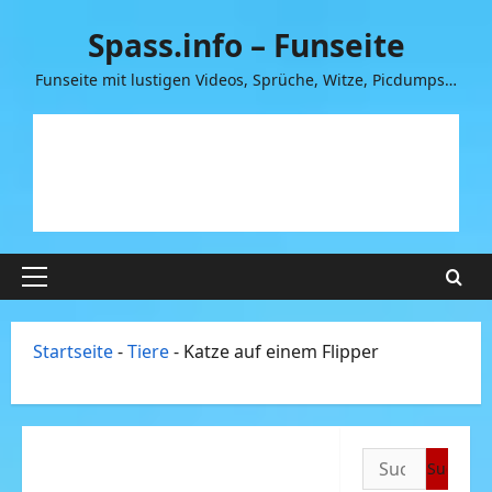
Zum
Spass.info – Funseite
Inhalt
springen
Funseite mit lustigen Videos, Sprüche, Witze, Picdumps…
Primäres
Menü
Startseite
-
Tiere
-
Katze auf einem Flipper
Suchen
nach: