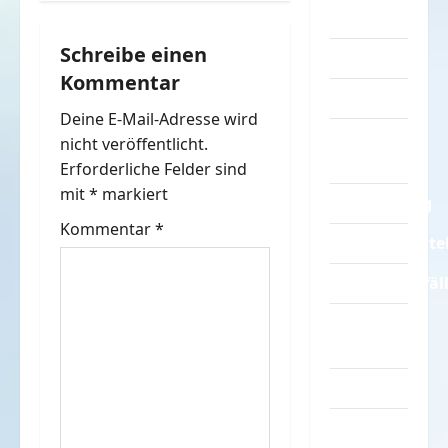
a
Sprüche
Schreibe einen
g
Streiche
Kommentar
Tiere
s
Deine E-Mail-Adresse wird
Urlaub &
n
nicht veröffentlicht.
Erholung
Erforderliche Felder sind
a
mit
*
markiert
Verarschung
v
Kommentar
*
Verkehrsmitte
i
Verkehrsunfäl
g
Verrückte
Sachen
a
Videos
t
Werbespots
i