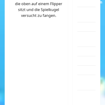
Dummheiten
die oben auf einem Flipper
sitzt und die Spielkugel
eklige
versucht zu fangen.
Sachen
Erwachsene
Essen &
Getränke
Freizeit
Jugendliche
Kinder
Kunst &
Kultur
lustige
Sachen