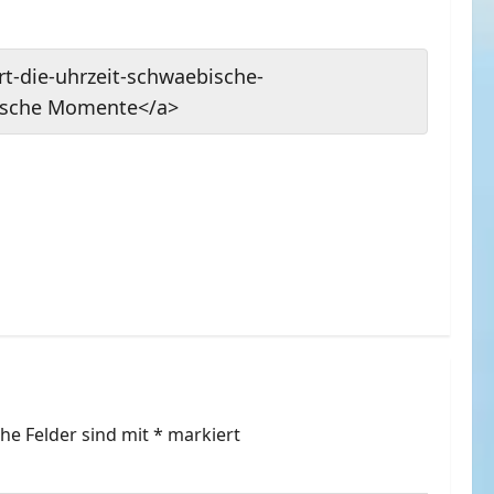
rt-die-uhrzeit-schwaebische-
bische Momente</a>
che Felder sind mit
*
markiert