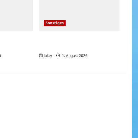
Sonstiges
iker der
Deutsche bei den heißen
nd heute
Sommertemperaturen
6
Joker
1. August 2026