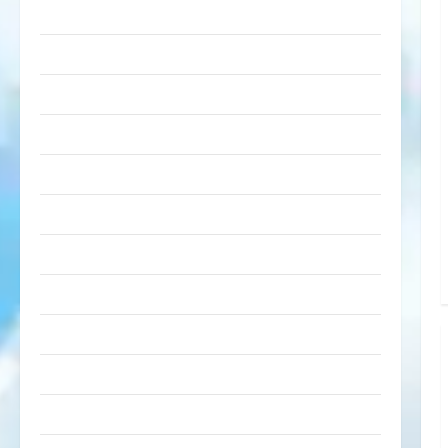
lustige Sachen
Musik
nervige Sachen
Party & Feiern
Picdump
Pleiten & Pannen
Sonstiges
soziale Taten
Sport & Turnen
Sprüche
Streiche