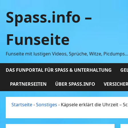
Zum
Spass.info –
Inhalt
springen
Funseite
Funseite mit lustigen Videos, Sprüche, Witze, Picdumps
DAS FUNPORTAL FÜR SPASS & UNTERHALTUNG
GEL
PARTNERSEITEN
ÜBER SPASS.INFO
VERSICHE
Startseite
-
Sonstiges
-
Käpsele erklärt die Uhrzeit –