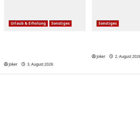
Urlaub & Erholung
Sonstiges
Sonstiges
Einfache, simple
20 deutsche Kom
Sicherheitstipps für Reisen
80er – damals u
und Urlaub
Joker
2. August 202
Joker
3. August 2026