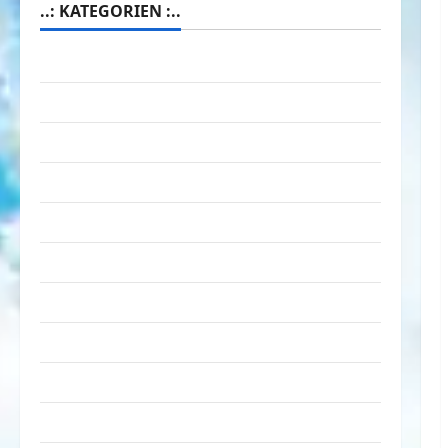
..: KATEGORIEN :..
Animierte Bilder & Gifs
Arbeit & Beruf
Dummheiten
eklige Sachen
Erwachsene
Essen & Getränke
Freizeit
Jugendliche
Kinder
Kunst & Kultur