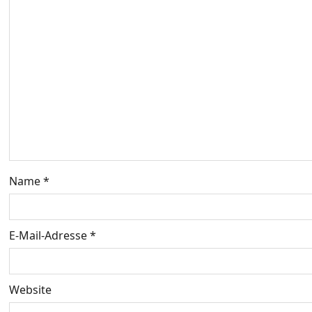
s
n
a
v
i
g
Name
*
a
t
E-Mail-Adresse
*
i
o
Website
n