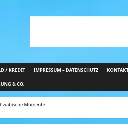
…
D / KREDIT
IMPRESSUM – DATENSCHUTZ
KONTAKT
RUNG & CO.
 Schwäbische Momente