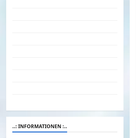
Tiere
Urlaub & Erholung
Verarschung
Verkehrsmittel
Verkehrsunfälle
Verrückte Sachen
Videos
Werbespots
Witze
..: INFORMATIONEN :..