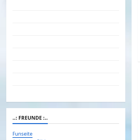
Das Funportal für Spass & Unterhaltung
Geld / Kredit
Impressum – Datenschutz
Kontakt / Mitmachen
Linktausch
Partnerseiten
Über Spass.info
Versicherung & Co.
..: FREUNDE :..
Funseite