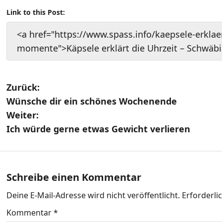
Link to this Post:
<a href="https://www.spass.info/kaepsele-erklae
momente">Käpsele erklärt die Uhrzeit – Schwä
B
Zurück:
Wünsche dir ein schönes Wochenende
e
Weiter:
i
Ich würde gerne etwas Gewicht verlieren
t
r
Schreibe einen Kommentar
a
Deine E-Mail-Adresse wird nicht veröffentlicht.
Erforderli
g
Kommentar
*