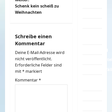
i
Sprüche
Schenk kein scheiß zu
t
Weihnachten
Streiche
r
Tiere
a
Urlaub &
Schreibe einen
Erholung
Kommentar
g
Verarschung
Deine E-Mail-Adresse wird
s
nicht veröffentlicht.
Verkehrsmitte
n
Erforderliche Felder sind
Verkehrsunfäl
mit
*
markiert
a
Verrückte
Kommentar
*
v
Sachen
Videos
i
Werbespots
g