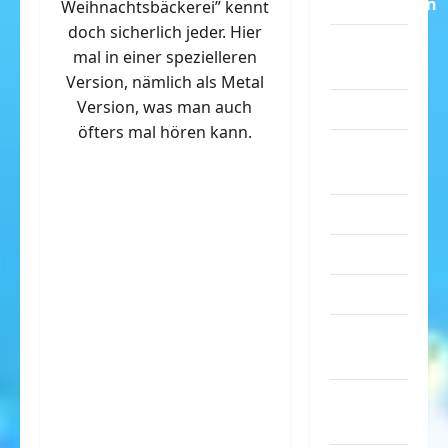
Dummheiten
Weihnachtsbäckerei” kennt
doch sicherlich jeder. Hier
eklige
mal in einer spezielleren
Sachen
Version, nämlich als Metal
Version, was man auch
Erwachsene
öfters mal hören kann.
Essen &
Getränke
Freizeit
Jugendliche
Kinder
Kunst &
Kultur
lustige
Sachen