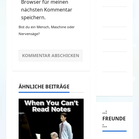
Datenschutz
Browser für meinen
nächsten Kommentar
Kontakt /
speichern.
Mitmachen
Bist du ein Mensch, Maschine oder
Linktausch
Nervensäge?
Partnerseiten
Über
Spass.info
Versicherung
& Co.
ÄHNLICHE BEITRÄGE
..:
FREUNDE
:..