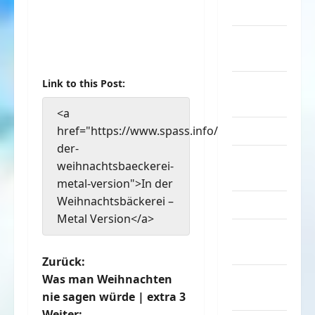
Musik
nervige
Sachen
Link to this Post:
Party &
Feiern
<a
Picdump
href="https://www.spass.info/in-
der-
Pleiten &
weihnachtsbaeckerei-
Pannen
metal-version">In der
Weihnachtsbäckerei –
Sonstiges
Metal Version</a>
soziale
Taten
B
Zurück:
Sport &
Was man Weihnachten
e
Turnen
nie sagen würde | extra 3
Weiter: