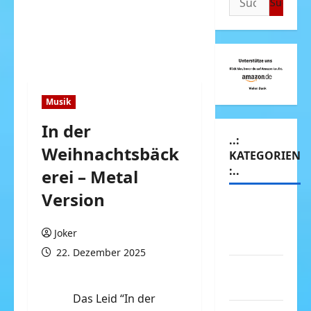
nach:
Musik
In der
..:
Weihnachtsbäck
KATEGORIEN
:..
erei – Metal
Version
Animierte
Bilder &
Joker
Gifs
22. Dezember 2025
Arbeit &
Beruf
Das Leid “In der