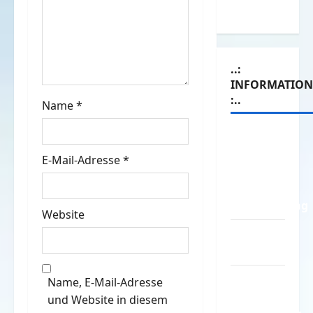
Witze
a
t
..:
i
INFORMATIO
:..
o
Name
*
n
Das
Funportal
E-Mail-Adresse
*
für Spass
&
Unterhaltung
Website
Geld /
Kredit
Impressum
Name, E-Mail-Adresse
–
und Website in diesem