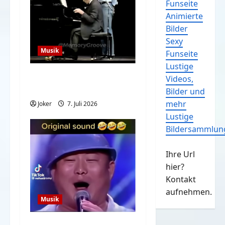
Funseite
Animierte
Bilder
Sexy
Musik
Funseite
Lustige
When You Can’t Read
Videos,
Notes
Bilder und
mehr
Joker
7. Juli 2026
Lustige
Bildersammlun
Ihre Url
hier?
Kontakt
aufnehmen.
Musik