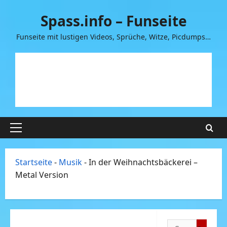
Zum
Spass.info – Funseite
Inhalt
springen
Funseite mit lustigen Videos, Sprüche, Witze, Picdumps…
Primäres
Menü
Startseite
-
Musik
-
In der Weihnachtsbäckerei –
Metal Version
Suchen