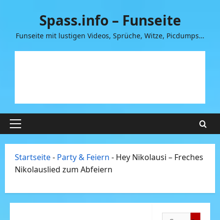
Zum
Spass.info – Funseite
Inhalt
springen
Funseite mit lustigen Videos, Sprüche, Witze, Picdumps…
Primäres
Menü
Startseite
-
Party & Feiern
-
Hey Nikolausi – Freches
Nikolauslied zum Abfeiern
Suchen