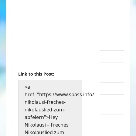
Musik
nervige
Sachen
Party &
Feiern
Picdump
Pleiten &
Link to this Post:
Pannen
<a
Sonstiges
href="https://www.spass.info/hey-
soziale
nikolausi-freches-
Taten
nikolauslied-zum-
abfeiern">Hey
Sport &
Nikolausi – Freches
Turnen
Nikolauslied zum