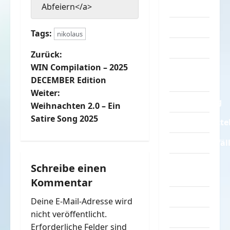
Sprüche
Abfeiern</a>
Streiche
Tags:
nikolaus
Tiere
B
Zurück:
WIN Compilation – 2025
Urlaub &
e
DECEMBER Edition
Erholung
Weiter:
i
Verarschung
Weihnachten 2.0 – Ein
t
Satire Song 2025
Verkehrsmitte
r
Verkehrsunfäl
a
Verrückte
Schreibe einen
Sachen
Kommentar
g
Videos
Deine E-Mail-Adresse wird
s
nicht veröffentlicht.
Werbespots
Erforderliche Felder sind