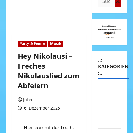
nach:
Party & Feiern
Musik
Hey Nikolausi –
..:
Freches
KATEGORIEN
:..
Nikolauslied zum
Abfeiern
Animierte
Bilder &
Joker
Gifs
6. Dezember 2025
Arbeit &
Beruf
Hier kommt der frech-