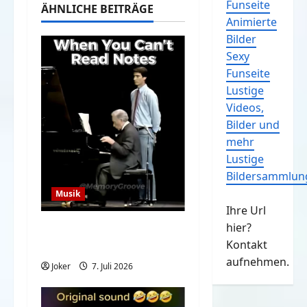
Funseite
ÄHNLICHE BEITRÄGE
Animierte
Bilder
Sexy
Funseite
Lustige
Videos,
Bilder und
mehr
Lustige
Bildersammlun
Musik
Ihre Url
hier?
When You Can’t Read
Kontakt
Notes
aufnehmen.
Joker
7. Juli 2026