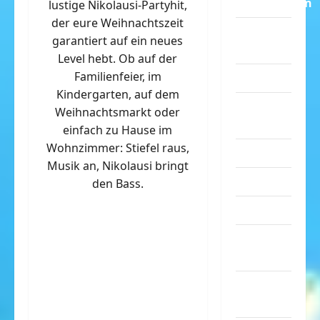
Dummheiten
lustige Nikolausi-Partyhit,
der eure Weihnachtszeit
eklige
garantiert auf ein neues
Sachen
Level hebt. Ob auf der
Familienfeier, im
Erwachsene
Kindergarten, auf dem
Essen &
Weihnachtsmarkt oder
Getränke
einfach zu Hause im
Wohnzimmer: Stiefel raus,
Freizeit
Musik an, Nikolausi bringt
Jugendliche
den Bass.
Kinder
Kunst &
Kultur
lustige
Sachen