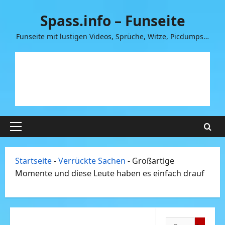
Zum
Spass.info – Funseite
Inhalt
springen
Funseite mit lustigen Videos, Sprüche, Witze, Picdumps…
Primäres
Menü
Startseite
-
Verrückte Sachen
-
Großartige
Momente und diese Leute haben es einfach drauf
Suchen