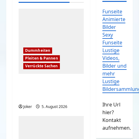
Funseite
Animierte
Bilder
Sexy
Funseite
Lustige
Dummheiten
Videos,
Pleiten & Pannen
Bilder und
Verrückte Sachen
mehr
Lustige
Komische Leute
Bildersammlun
ernten sofort Karma
und Schande
Ihre Url
Joker
5. August 2026
hier?
Kontakt
aufnehmen.