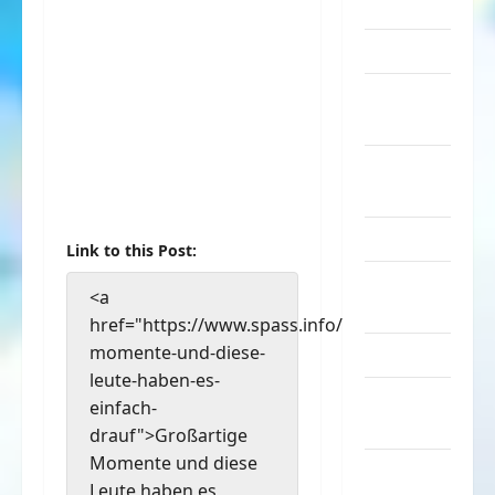
Sachen
Musik
nervige
Sachen
Party &
Feiern
Picdump
Link to this Post:
Pleiten &
<a
Pannen
href="https://www.spass.info/grossartige-
momente-und-diese-
Sonstiges
leute-haben-es-
soziale
einfach-
Taten
drauf">Großartige
Momente und diese
Sport &
Leute haben es