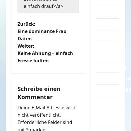
Turnen
einfach drauf</a>
Sprüche
B
Zurück:
Streiche
Eine dominante Frau
e
Tiere
Daten
Weiter:
Urlaub &
i
Keine Ahnung – einfach
Erholung
t
Fresse halten
Verarschung
r
Verkehrsmitte
a
Schreibe einen
Verkehrsunfäl
Kommentar
g
Verrückte
Deine E-Mail-Adresse wird
Sachen
s
nicht veröffentlicht.
Videos
n
Erforderliche Felder sind
mit
*
markiert