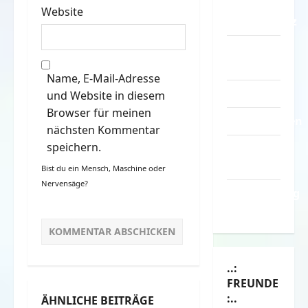
–
Website
Datenschutz
Kontakt /
Mitmachen
Name, E-Mail-Adresse
Linktausch
und Website in diesem
Browser für meinen
Partnerseiten
nächsten Kommentar
speichern.
Über
Spass.info
Bist du ein Mensch, Maschine oder
Nervensäge?
Versicherung
& Co.
..:
FREUNDE
:..
ÄHNLICHE BEITRÄGE