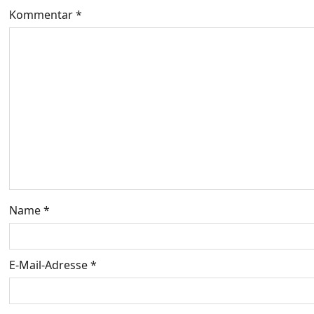
g
Kommentar
*
s
n
a
v
i
g
Name
*
a
t
E-Mail-Adresse
*
i
o