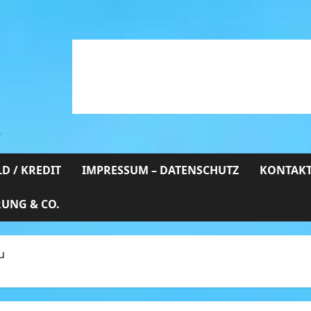
…
D / KREDIT
IMPRESSUM – DATENSCHUTZ
KONTAKT
RUNG & CO.
u