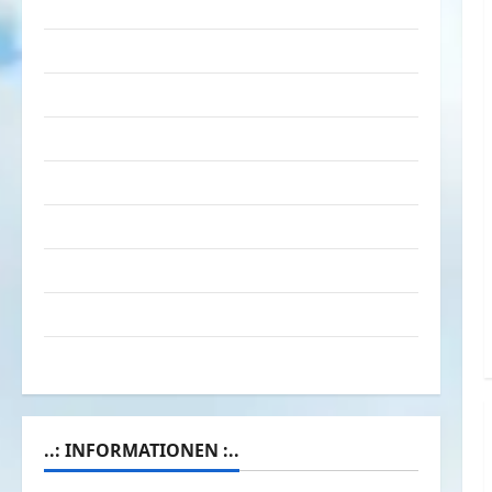
Tiere
Urlaub & Erholung
Verarschung
Verkehrsmittel
Verkehrsunfälle
Verrückte Sachen
Videos
Werbespots
Witze
..: INFORMATIONEN :..