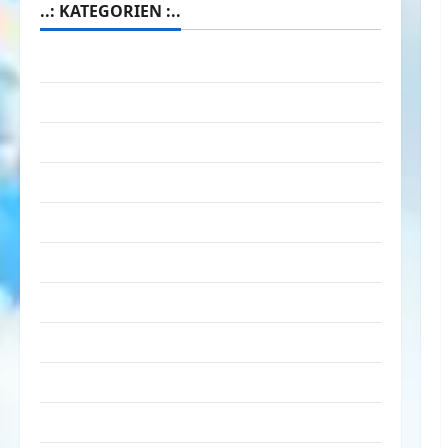
..: KATEGORIEN :..
Animierte Bilder & Gifs
Arbeit & Beruf
Dummheiten
eklige Sachen
Erwachsene
Essen & Getränke
Freizeit
Jugendliche
Kinder
Kunst & Kultur