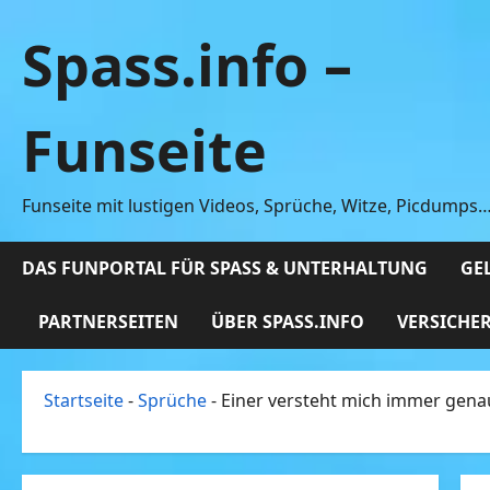
Zum
Spass.info –
Inhalt
springen
Funseite
Funseite mit lustigen Videos, Sprüche, Witze, Picdumps
DAS FUNPORTAL FÜR SPASS & UNTERHALTUNG
GEL
PARTNERSEITEN
ÜBER SPASS.INFO
VERSICHE
Startseite
-
Sprüche
-
Einer versteht mich immer gena