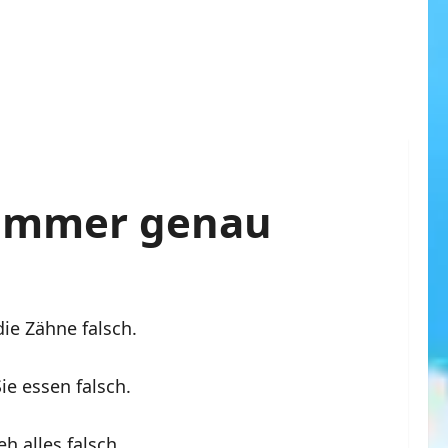
 immer genau
die Zähne falsch.
ie essen falsch.
h alles falsch.