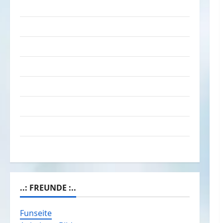
Das Funportal für Spass & Unterhaltung
Geld / Kredit
Impressum – Datenschutz
Kontakt / Mitmachen
Linktausch
Partnerseiten
Über Spass.info
Versicherung & Co.
..: FREUNDE :..
Funseite