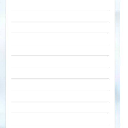
lustige Sachen
Musik
nervige Sachen
Party & Feiern
Picdump
Pleiten & Pannen
Sonstiges
soziale Taten
Sport & Turnen
Sprüche
Streiche