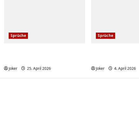
Sprüche
Sprüche
Ich würde gerne etwas
Wenn der Arbeits
Gewicht verlieren
nicht da ist
Joker
25. April 2026
Joker
4. April 2026