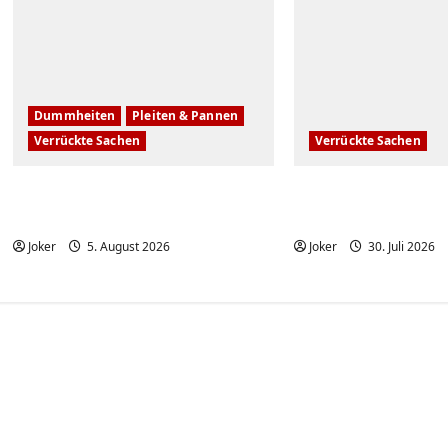
Dummheiten
Pleiten & Pannen
Verrückte Sachen
Verrückte Sachen
Komische Leute ernten
Mona Lisa: Künd
sofort Karma und Schande
Louvre? | ARTE
Joker
5. August 2026
Joker
30. Juli 2026