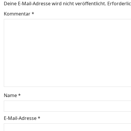
a
Deine E-Mail-Adresse wird nicht veröffentlicht.
Erforderli
g
Kommentar
*
s
n
a
v
i
g
Name
*
a
t
E-Mail-Adresse
*
i