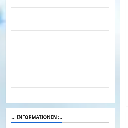
Tiere
Urlaub & Erholung
Verarschung
Verkehrsmittel
Verkehrsunfälle
Verrückte Sachen
Videos
Werbespots
Witze
..: INFORMATIONEN :..