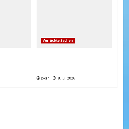
Verrückte Sachen
igung beim
Wenn der Alltag auf
rekordverdächtige Hitze
trifft
Joker
8. Juli 2026