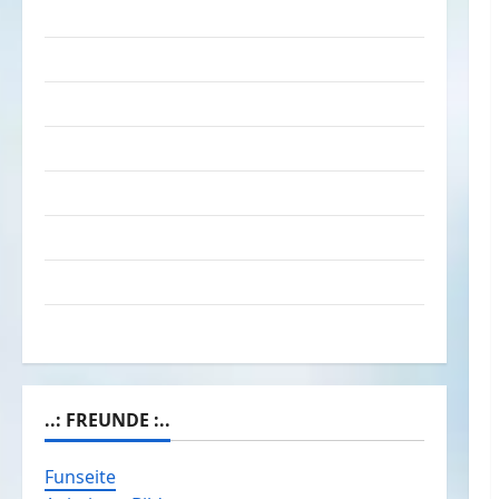
Das Funportal für Spass & Unterhaltung
Geld / Kredit
Impressum – Datenschutz
Kontakt / Mitmachen
Linktausch
Partnerseiten
Über Spass.info
Versicherung & Co.
..: FREUNDE :..
Funseite