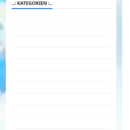
..: KATEGORIEN :..
Animierte Bilder & Gifs
Arbeit & Beruf
Dummheiten
eklige Sachen
Erwachsene
Essen & Getränke
Freizeit
Jugendliche
Kinder
Kunst & Kultur