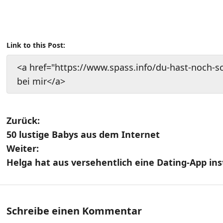
Link to this Post:
<a href="https://www.spass.info/du-hast-noch-
bei mir</a>
B
Zurück:
50 lustige Babys aus dem Internet
e
Weiter:
i
Helga hat aus versehentlich eine Dating-App inst
t
r
Schreibe einen Kommentar