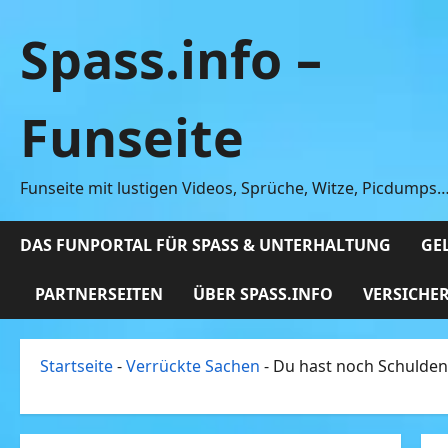
Zum
Spass.info –
Inhalt
springen
Funseite
Funseite mit lustigen Videos, Sprüche, Witze, Picdumps
DAS FUNPORTAL FÜR SPASS & UNTERHALTUNG
GEL
PARTNERSEITEN
ÜBER SPASS.INFO
VERSICHE
Startseite
-
Verrückte Sachen
-
Du hast noch Schulden