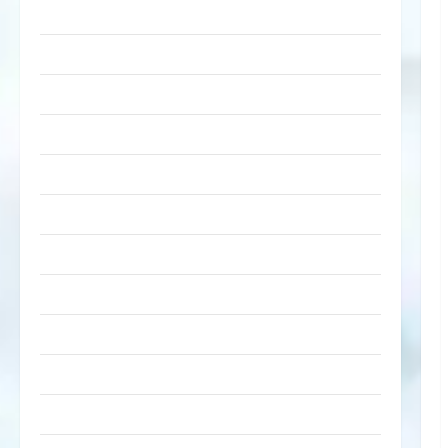
lustige Sachen
Musik
nervige Sachen
Party & Feiern
Picdump
Pleiten & Pannen
Sonstiges
soziale Taten
Sport & Turnen
Sprüche
Streiche