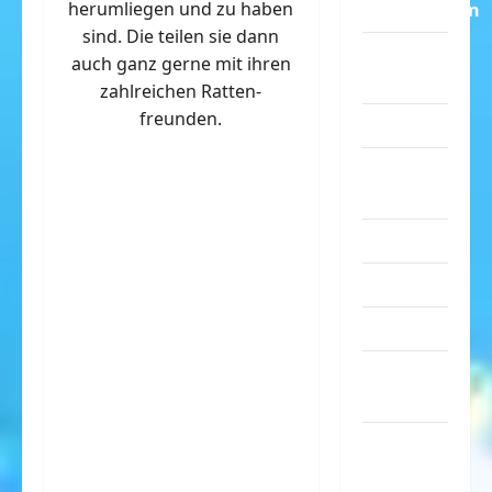
herumliegen und zu haben
Dummheiten
sind. Die teilen sie dann
eklige
auch ganz gerne mit ihren
Sachen
zahlreichen Ratten-
freunden.
Erwachsene
Essen &
Getränke
Freizeit
Jugendliche
Kinder
Kunst &
Kultur
lustige
Sachen