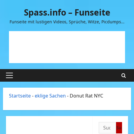
Zum
Spass.info – Funseite
Inhalt
springen
Funseite mit lustigen Videos, Sprüche, Witze, Picdumps…
Primäres
Menü
Startseite
-
eklige Sachen
-
Donut Rat NYC
Suchen
nach: