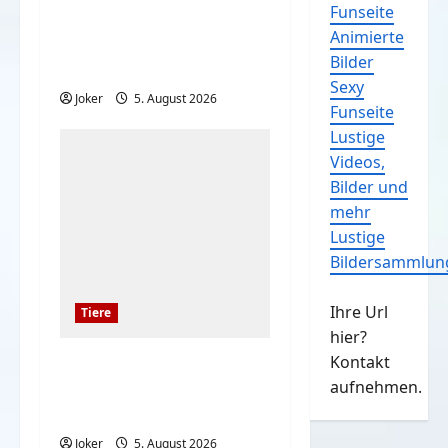
Funseite
Kinder und Hunde sind
Animierte
eine großartige
Bilder
Kombination
Sexy
Joker
5. August 2026
Funseite
Lustige
Videos,
Bilder und
mehr
Lustige
Bildersammlun
Ihre Url
Tiere
hier?
Kontakt
Hunde und deren
aufnehmen.
Liebe gegenüber deren
Besitzern
Joker
5. August 2026