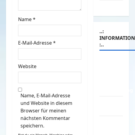
i
Witze
o
Name
*
n
..:
INFORMATIO
E-Mail-Adresse
*
:..
Das
Website
Funportal
für Spass
&
Unterhaltung
Name, E-Mail-Adresse
Geld /
und Website in diesem
Kredit
Browser für meinen
nächsten Kommentar
Impressum
speichern.
–
Bist du ein Mensch, Maschine oder