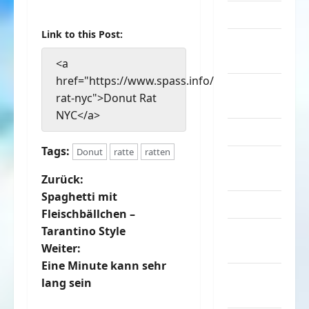
Musik
Link to this Post:
nervige
Sachen
<a
href="https://www.spass.info/donut-
Party &
rat-nyc">Donut Rat
Feiern
NYC</a>
Picdump
Tags:
Donut
ratte
ratten
Pleiten &
Pannen
B
Zurück:
Spaghetti mit
Sonstiges
e
Fleischbällchen –
Tarantino Style
soziale
i
Weiter:
Taten
t
Eine Minute kann sehr
Sport &
lang sein
r
Turnen