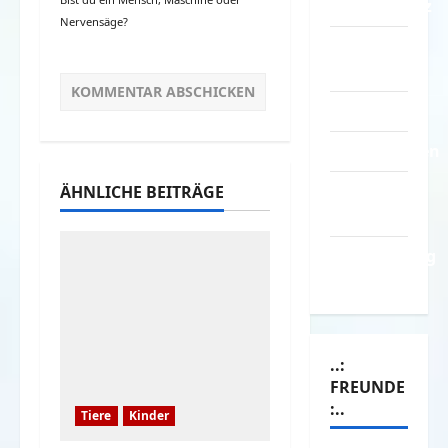
Datenschutz
Nervensäge?
Kontakt /
Mitmachen
Linktausch
Partnerseiten
Über
ÄHNLICHE BEITRÄGE
Spass.info
Versicherung
& Co.
..:
FREUNDE
:..
Tiere
Kinder