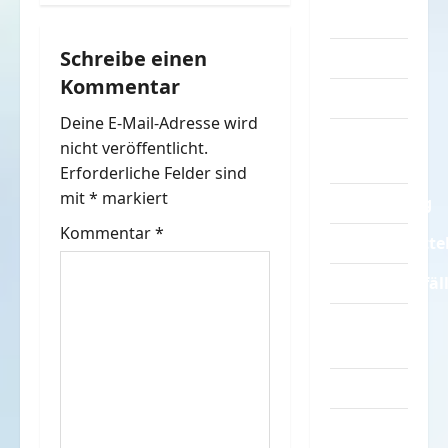
Sprüche
a
Schreibe einen
Streiche
g
Kommentar
Tiere
s
Deine E-Mail-Adresse wird
Urlaub &
n
nicht veröffentlicht.
Erholung
Erforderliche Felder sind
a
mit
*
markiert
Verarschung
v
Kommentar
*
Verkehrsmitte
i
Verkehrsunfäl
g
Verrückte
Sachen
a
Videos
t
Werbespots