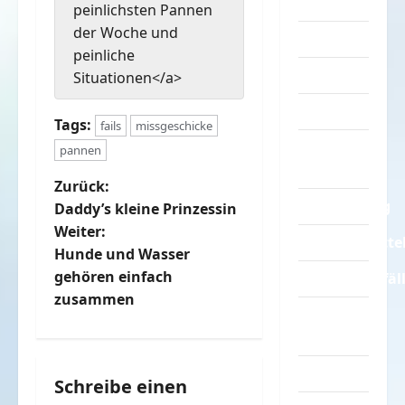
Turnen
peinlichsten Pannen
der Woche und
Sprüche
peinliche
Streiche
Situationen</a>
Tiere
Tags:
fails
missgeschicke
Urlaub &
pannen
Erholung
B
Zurück:
Verarschung
Daddy’s kleine Prinzessin
e
Weiter:
Verkehrsmitte
Hunde und Wasser
i
gehören einfach
Verkehrsunfäl
t
zusammen
Verrückte
r
Sachen
Videos
a
Schreibe einen