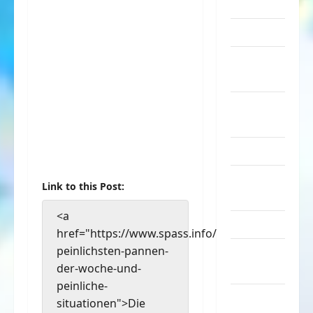
Sachen
Musik
nervige
Sachen
Party &
Feiern
Picdump
Pleiten &
Link to this Post:
Pannen
<a
Sonstiges
href="https://www.spass.info/die-
peinlichsten-pannen-
soziale
der-woche-und-
Taten
peinliche-
Sport &
situationen">Die