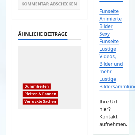
Funseite
Animierte
Bilder
Sexy
ÄHNLICHE BEITRÄGE
Funseite
Lustige
Videos,
Bilder und
mehr
Lustige
Bildersammlun
Dummheiten
Pleiten & Pannen
Ihre Url
Verrückte Sachen
hier?
Kontakt
Komische Leute
aufnehmen.
ernten sofort Karma
und Schande