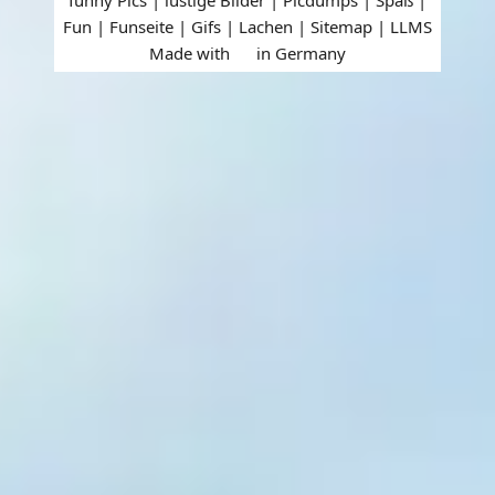
Fun | Funseite | Gifs | Lachen |
Sitemap
|
LLMS
Made with
in Germany