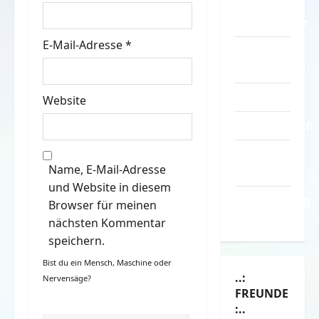
–
n
Datenschutz
E-Mail-Adresse
*
Kontakt /
Mitmachen
Linktausch
Website
Partnerseiten
Über
Name, E-Mail-Adresse
Spass.info
und Website in diesem
Versicherung
Browser für meinen
& Co.
nächsten Kommentar
speichern.
Bist du ein Mensch, Maschine oder
..:
Nervensäge?
FREUNDE
:..