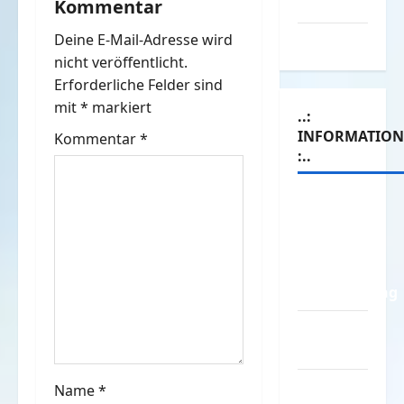
Kommentar
Werbespots
g
Deine E-Mail-Adresse wird
Witze
s
nicht veröffentlicht.
n
Erforderliche Felder sind
mit
*
markiert
..:
a
INFORMATIO
Kommentar
*
:..
v
i
Das
Funportal
g
für Spass
&
a
Unterhaltung
t
Geld /
i
Kredit
o
Impressum
Name
*