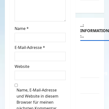
t
Witze
i
o
..:
Name
*
INFORMATIO
n
:..
E-Mail-Adresse
*
Das
Funportal
für Spass
Website
&
Unterhaltung
Geld /
Kredit
Name, E-Mail-Adresse
und Website in diesem
Impressum
Browser für meinen
–
nächsten Kommentar