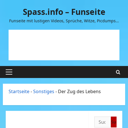
Zum
Spass.info – Funseite
Inhalt
springen
Funseite mit lustigen Videos, Sprüche, Witze, Picdumps…
Primäres
Menü
Startseite
-
Sonstiges
-
Der Zug des Lebens
Suchen
nach: