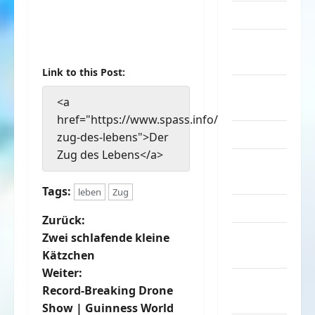
Musik
nervige
Sachen
Link to this Post:
Party &
<a
Feiern
href="https://www.spass.info/der-
Picdump
zug-des-lebens">Der
Zug des Lebens</a>
Pleiten &
Pannen
Tags:
leben
Zug
Sonstiges
B
Zurück:
soziale
Zwei schlafende kleine
e
Taten
Kätzchen
Weiter:
i
Sport &
Record-Breaking Drone
Turnen
t
Show | Guinness World