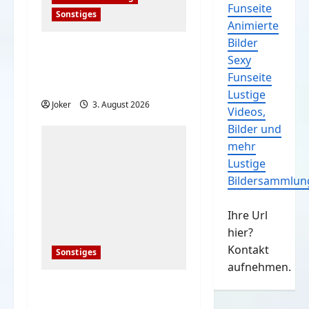
Funseite
Sonstiges
Animierte
Bilder
Einfache, simple
Sexy
Sicherheitstipps für
Funseite
Reisen und Urlaub
Lustige
Joker
3. August 2026
Videos,
Bilder und
mehr
Lustige
Bildersammlun
Ihre Url
hier?
Kontakt
Sonstiges
aufnehmen.
20 deutsche Komiker
der 80er – damals und