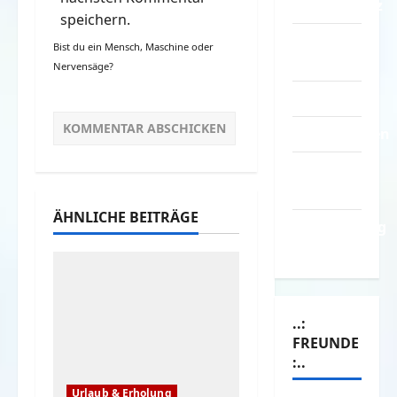
Datenschutz
speichern.
Kontakt /
Bist du ein Mensch, Maschine oder
Mitmachen
Nervensäge?
Linktausch
Partnerseiten
Über
Spass.info
ÄHNLICHE BEITRÄGE
Versicherung
& Co.
..:
FREUNDE
:..
Urlaub & Erholung