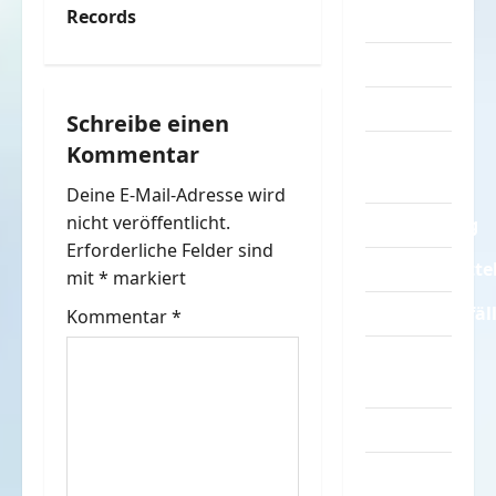
Records
Sprüche
r
Streiche
a
Tiere
Schreibe einen
g
Kommentar
Urlaub &
s
Erholung
Deine E-Mail-Adresse wird
n
nicht veröffentlicht.
Verarschung
Erforderliche Felder sind
a
Verkehrsmitte
mit
*
markiert
v
Verkehrsunfäl
Kommentar
*
Verrückte
i
Sachen
g
Videos
a
Werbespots