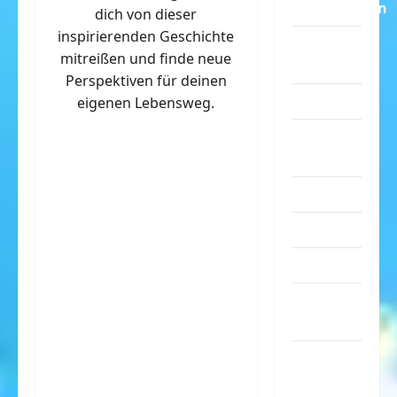
Dummheiten
dich von dieser
inspirierenden Geschichte
eklige
mitreißen und finde neue
Sachen
Perspektiven für deinen
Erwachsene
eigenen Lebensweg.
Essen &
Getränke
Freizeit
Jugendliche
Kinder
Kunst &
Kultur
lustige
Sachen