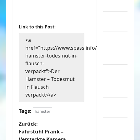
Musik
nervige
Sachen
Link to this Post:
Party &
<a
Feiern
href="https://www.spass.info/der-
hamster-todesmut-in-
Picdump
flausch-
Pleiten &
verpackt">Der
Pannen
Hamster – Todesmut
in Flausch
Sonstiges
verpackt</a>
soziale
Tags:
Taten
hamster
B
Sport &
Zurück:
Turnen
Fahrstuhl Prank –
e
Versteckte Kamera