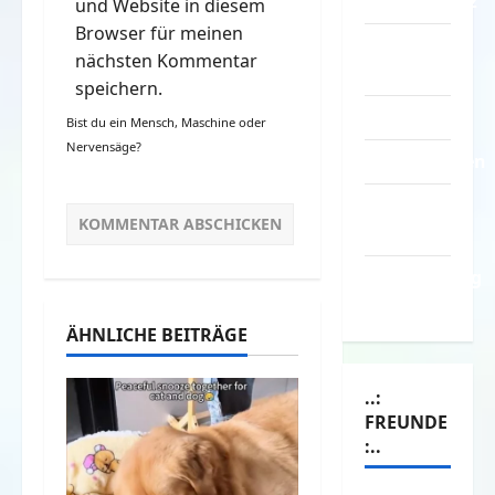
Datenschutz
und Website in diesem
Browser für meinen
Kontakt /
nächsten Kommentar
Mitmachen
speichern.
Linktausch
Bist du ein Mensch, Maschine oder
Nervensäge?
Partnerseiten
Über
Spass.info
Versicherung
& Co.
ÄHNLICHE BEITRÄGE
..:
FREUNDE
:..