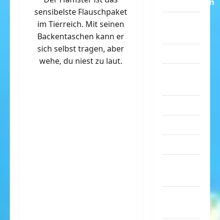
Dummheiten
sensibelste Flauschpaket
eklige
im Tierreich. Mit seinen
Sachen
Backentaschen kann er
sich selbst tragen, aber
Erwachsene
wehe, du niest zu laut.
Essen &
Getränke
Freizeit
Jugendliche
Kinder
Kunst &
Kultur
lustige
Sachen