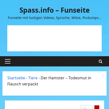
Zum
Spass.info – Funseite
Inhalt
springen
Funseite mit lustigen Videos, Sprüche, Witze, Picdumps…
Primäres
Menü
Startseite
-
Tiere
-
Der Hamster – Todesmut in
Flausch verpackt
Suchen