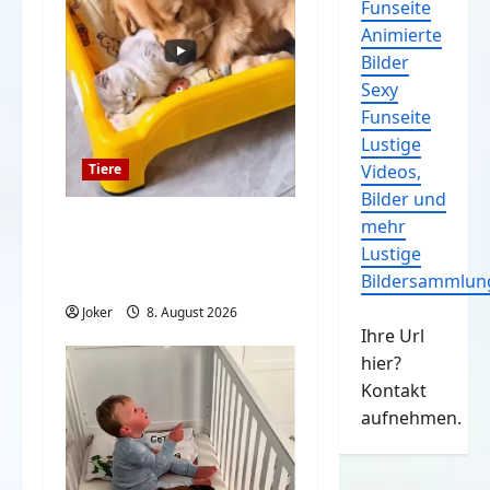
Funseite
Animierte
Bilder
Sexy
Funseite
Lustige
Videos,
Tiere
Bilder und
Wenn Katzen und
mehr
Hund beste Freunde
Lustige
sind
Bildersammlun
Joker
8. August 2026
Ihre Url
hier?
Kontakt
aufnehmen.