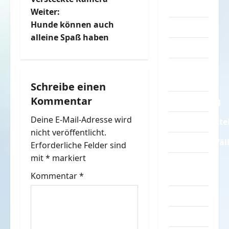
Sprüche
Weiter:
i
Hunde können auch
Streiche
t
alleine Spaß haben
Tiere
r
Urlaub &
a
Erholung
Schreibe einen
Kommentar
Verarschung
g
Deine E-Mail-Adresse wird
Verkehrsmitte
s
nicht veröffentlicht.
Verkehrsunfäl
n
Erforderliche Felder sind
mit
*
markiert
Verrückte
a
Sachen
Kommentar
*
v
Videos
i
Werbespots