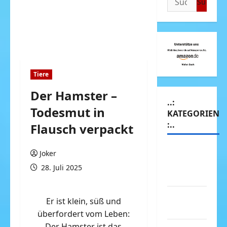
nach:
Tiere
Der Hamster –
..:
Todesmut in
KATEGORIEN
:..
Flausch verpackt
Animierte
Joker
Bilder &
28. Juli 2025
Gifs
Arbeit &
Er ist klein, süß und
Beruf
überfordert vom Leben:
Der Hamster ist das