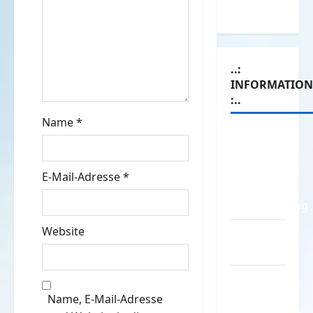
g
Witze
a
t
..:
INFORMATIO
i
:..
o
Name
*
Das
n
Funportal
für Spass
E-Mail-Adresse
*
&
Unterhaltung
Website
Geld /
Kredit
Impressum
–
Name, E-Mail-Adresse