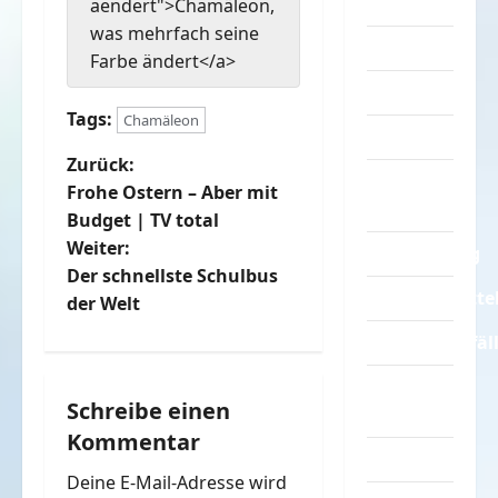
Turnen
aendert">Chamäleon,
was mehrfach seine
Sprüche
Farbe ändert</a>
Streiche
Tags:
Chamäleon
Tiere
B
Zurück:
Urlaub &
Frohe Ostern – Aber mit
e
Erholung
Budget | TV total
Weiter:
Verarschung
i
Der schnellste Schulbus
Verkehrsmitte
t
der Welt
Verkehrsunfäl
r
Verrückte
a
Schreibe einen
Sachen
Kommentar
g
Videos
Deine E-Mail-Adresse wird