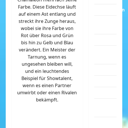
Farbe. Diese Eidechse läuft
Dummheiten
auf einem Ast entlang und
streckt ihre Zunge heraus,
eklige
wobei sie ihre Farbe von
Sachen
Rot über Rosa und Grün
Erwachsene
bis hin zu Gelb und Blau
verändert. Ein Meister der
Essen &
Tarnung, wenn es
Getränke
ungesehen bleiben will,
Freizeit
und ein leuchtendes
Beispiel für Showtalent,
Jugendliche
wenn es einen Partner
umwirbt oder einen Rivalen
Kinder
bekämpft.
Kunst &
Kultur
lustige