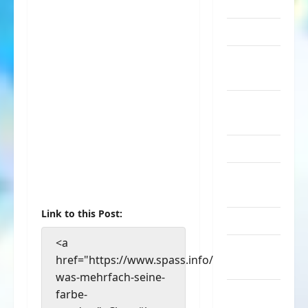
Sachen
Musik
nervige
Sachen
Party &
Feiern
Picdump
Pleiten &
Pannen
Link to this Post:
Sonstiges
<a
soziale
href="https://www.spass.info/chamaeleon-
Taten
was-mehrfach-seine-
Sport &
farbe-