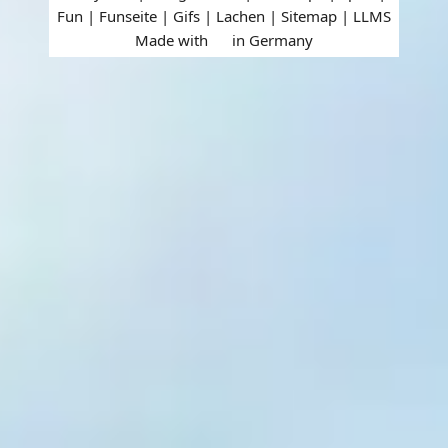
Fun | Funseite | Gifs | Lachen |
Sitemap
|
LLMS
Made with
in Germany