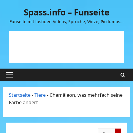
Zum
Spass.info – Funseite
Inhalt
springen
Funseite mit lustigen Videos, Sprüche, Witze, Picdumps…
Primäres
Menü
Startseite
-
Tiere
-
Chamäleon, was mehrfach seine
Farbe ändert
Suchen