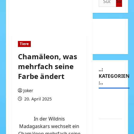
nach:
Tiere
Chamäleon, was
mehrfach seine
..:
Farbe ändert
KATEGORIEN
:..
Joker
Animierte
20. April 2025
Bilder &
Gifs
In der Wildnis
Arbeit &
Madagaskars wechselt ein
Beruf
Chamäleon mehrfach seine