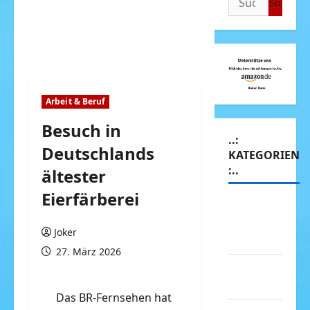
nach:
Arbeit & Beruf
Besuch in
..:
Deutschlands
KATEGORIEN
:..
ältester
Eierfärberei
Animierte
Bilder &
Joker
Gifs
27. März 2026
Arbeit &
Beruf
Das BR-Fernsehen hat