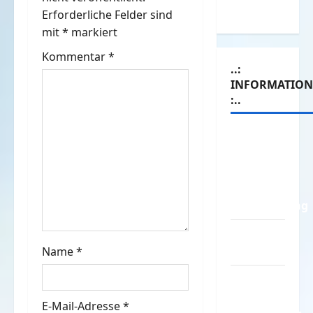
a
Witze
Erforderliche Felder sind
mit
*
markiert
v
Kommentar
*
i
..:
INFORMATIO
g
:..
a
Das
Funportal
t
für Spass
i
&
Unterhaltung
o
Geld /
n
Kredit
Name
*
Impressum
–
E-Mail-Adresse
*