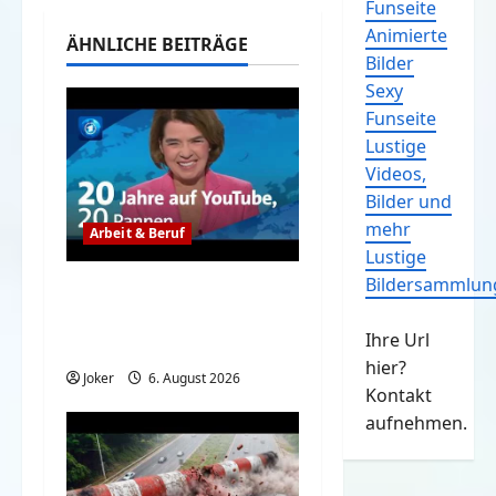
Funseite
Animierte
ÄHNLICHE BEITRÄGE
Bilder
Sexy
Funseite
Lustige
Videos,
Bilder und
mehr
Arbeit & Beruf
Lustige
Bildersammlun
Das war so nicht
geplant, aber lustig –
Ihre Url
Tagesschau
hier?
Joker
6. August 2026
Kontakt
aufnehmen.