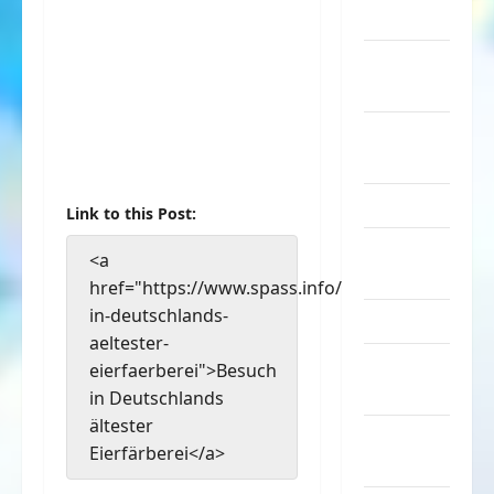
Musik
nervige
Sachen
Party &
Feiern
Picdump
Link to this Post:
Pleiten &
<a
Pannen
href="https://www.spass.info/besuch-
in-deutschlands-
Sonstiges
aeltester-
soziale
eierfaerberei">Besuch
Taten
in Deutschlands
ältester
Sport &
Eierfärberei</a>
Turnen