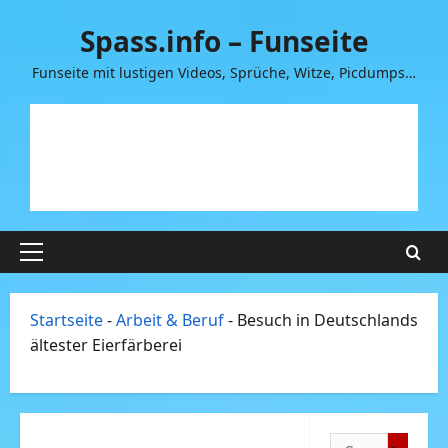
Zum
Spass.info – Funseite
Inhalt
springen
Funseite mit lustigen Videos, Sprüche, Witze, Picdumps…
Primäres
Menü
Startseite
-
Arbeit & Beruf
-
Besuch in Deutschlands
ältester Eierfärberei
Suchen