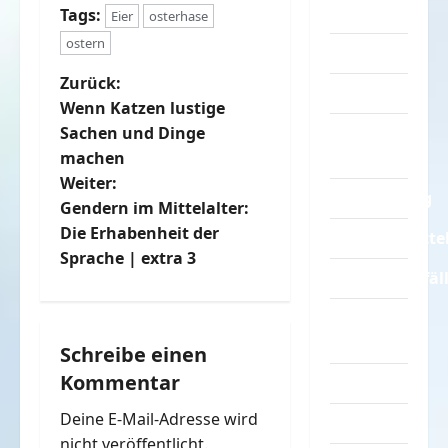
Sprüche
Tags:
Eier
osterhase
ostern
Streiche
B
Zurück:
Tiere
Wenn Katzen lustige
e
Urlaub &
Sachen und Dinge
Erholung
machen
i
Weiter:
Verarschung
t
Gendern im Mittelalter:
Die Erhabenheit der
Verkehrsmitte
r
Sprache | extra 3
Verkehrsunfäl
a
Verrückte
g
Sachen
Schreibe einen
s
Kommentar
Videos
n
Deine E-Mail-Adresse wird
Werbespots
nicht veröffentlicht.