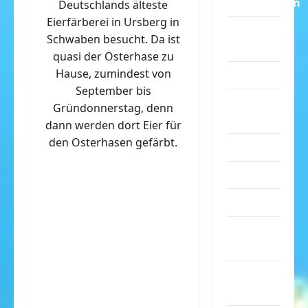
Dummheiten
Deutschlands älteste
Eierfärberei in Ursberg in
eklige
Schwaben besucht. Da ist
Sachen
quasi der Osterhase zu
Hause, zumindest von
Erwachsene
September bis
Essen &
Gründonnerstag, denn
Getränke
dann werden dort Eier für
den Osterhasen gefärbt.
Freizeit
Jugendliche
Kinder
Kunst &
Kultur
lustige
Sachen