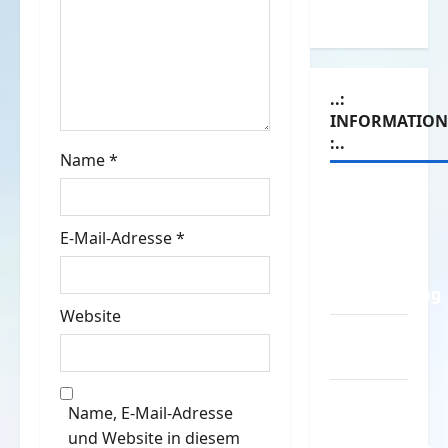
Witze
a
t
..:
i
INFORMATIO
:..
o
Name
*
Das
n
Funportal
E-Mail-Adresse
*
für Spass
&
Unterhaltung
Website
Geld /
Kredit
Impressum
Name, E-Mail-Adresse
–
und Website in diesem