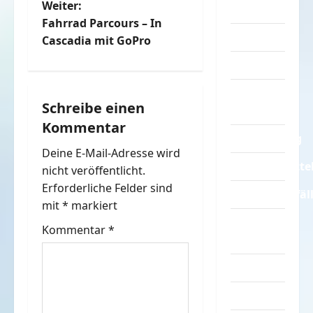
Weiter:
Sprüche
i
Fahrrad Parcours – In
Streiche
t
Cascadia mit GoPro
Tiere
r
Urlaub &
a
Schreibe einen
Erholung
Kommentar
g
Verarschung
Deine E-Mail-Adresse wird
s
Verkehrsmitte
nicht veröffentlicht.
n
Erforderliche Felder sind
Verkehrsunfäl
mit
*
markiert
a
Verrückte
Kommentar
*
Sachen
v
Videos
i
Werbespots
g