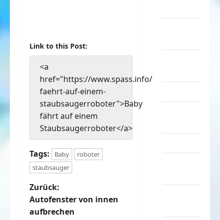
Musik
nervige
Sachen
Link to this Post:
Party &
<a
Feiern
href="https://www.spass.info/baby-
Picdump
faehrt-auf-einem-
staubsaugerroboter">Baby
Pleiten &
fährt auf einem
Pannen
Staubsaugerroboter</a>
Sonstiges
Tags:
Baby
roboter
soziale
staubsauger
Taten
B
Zurück:
Sport &
Autofenster von innen
Turnen
e
aufbrechen