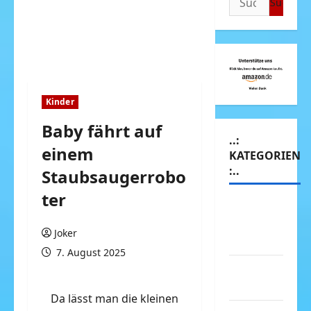
nach:
Kinder
Baby fährt auf
..:
einem
KATEGORIEN
:..
Staubsaugerrobo
ter
Animierte
Bilder &
Joker
Gifs
7. August 2025
Arbeit &
Beruf
Da lässt man die kleinen