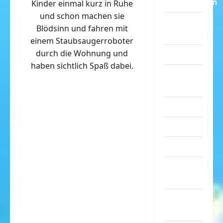
Dummheiten
Kinder einmal kurz in Ruhe
und schon machen sie
eklige
Blödsinn und fahren mit
Sachen
einem Staubsaugerroboter
durch die Wohnung und
Erwachsene
haben sichtlich Spaß dabei.
Essen &
Getränke
Freizeit
Jugendliche
Kinder
Kunst &
Kultur
lustige
Sachen