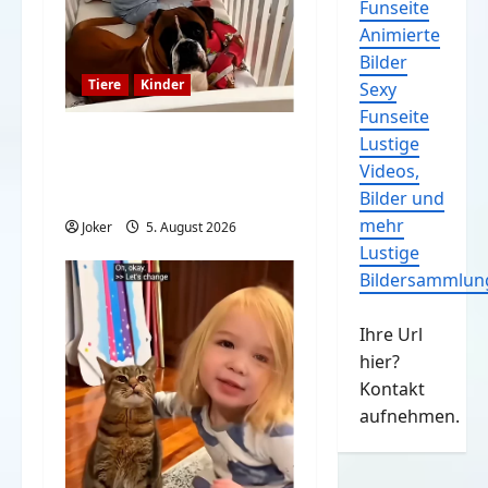
Funseite
Animierte
Bilder
Tiere
Kinder
Sexy
Funseite
Kinder und Hunde sind
Lustige
eine großartige
Videos,
Kombination
Bilder und
mehr
Joker
5. August 2026
Lustige
Bildersammlun
Ihre Url
hier?
Kontakt
aufnehmen.