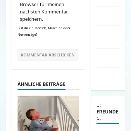
Datenschutz
Browser für meinen
nächsten Kommentar
Kontakt /
speichern.
Mitmachen
Bist du ein Mensch, Maschine oder
Linktausch
Nervensäge?
Partnerseiten
Über
Spass.info
Versicherung
& Co.
ÄHNLICHE BEITRÄGE
..:
FREUNDE
:..