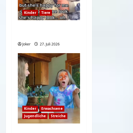
Kinder
Tiere
Katzen und freche
kleine Kinder
Joker
27. Juli 2026
Kinder
Erwachsene
Jugendliche
Streiche
Hast du eine