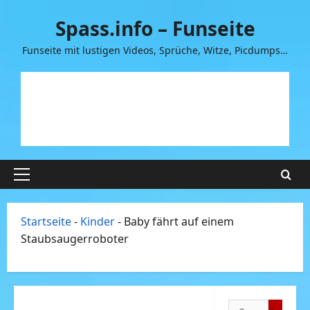
Zum
Spass.info – Funseite
Inhalt
springen
Funseite mit lustigen Videos, Sprüche, Witze, Picdumps…
Primäres
Menü
Startseite
-
Kinder
-
Baby fährt auf einem
Staubsaugerroboter
Suchen